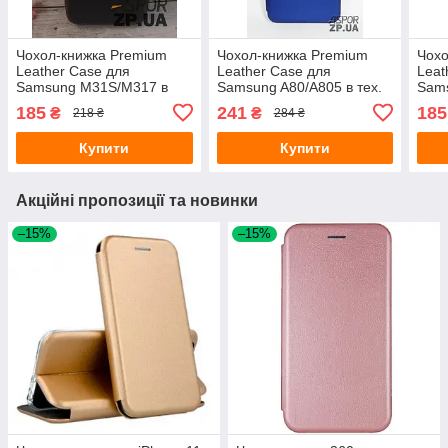
Чохол-книжка Premium
Чохол-книжка Premium
Чохо
Leather Case для
Leather Case для
Leat
Samsung M31S/M317 в
Samsung A80/A805 в тех.
Sams
тех. упаковці- чорний
упаковці- синій
тех.
185
241
185
₴
₴
218 ₴
284 ₴
Купити
Купити
Акційні пропозиції та новинки
–15%
–15%