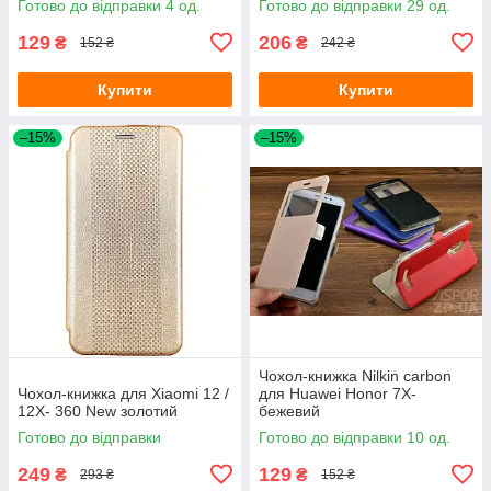
Готово до відправки 4 од.
Готово до відправки 29 од.
129
206
₴
₴
152 ₴
242 ₴
Купити
Купити
–15%
–15%
Чохол-книжка Nilkin carbon
Чохол-книжка для Xiaomi 12 /
для Huawei Honor 7X-
12X- 360 New золотий
бежевий
Готово до відправки
Готово до відправки 10 од.
249
129
₴
₴
293 ₴
152 ₴