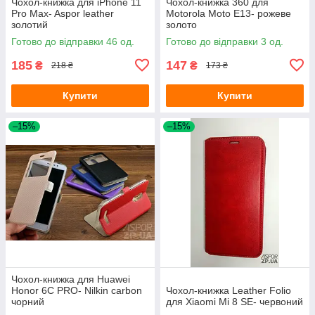
Чохол-книжка для iPhone 11
Чохол-книжка 360 для
Pro Max- Aspor leather
Motorola Moto E13- рожеве
золотий
золото
Готово до відправки 46 од.
Готово до відправки 3 од.
185
147
₴
₴
218 ₴
173 ₴
Купити
Купити
–15%
–15%
Чохол-книжка для Huawei
Honor 6C PRO- Nilkin carbon
Чохол-книжка Leather Folio
чорний
для Xiaomi Mi 8 SE- червоний