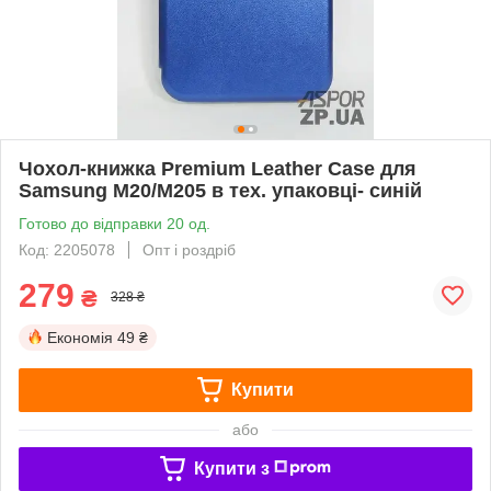
Чохол-книжка Premium Leather Case для
Samsung M20/M205 в тех. упаковці- синій
Готово до відправки 20 од.
Код: 2205078
Опт і роздріб
279
₴
328 ₴
Економія
49 ₴
Купити
або
Купити з