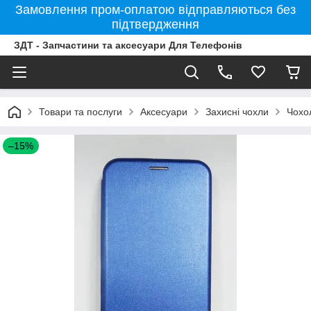
Замовлення пром-оплатою відправляються без
підтвердження
ЗДТ - Запчастини та аксесуари Для Телефонів
Товари та послуги
Аксесуари
Захисні чохли
Чохо
–15%