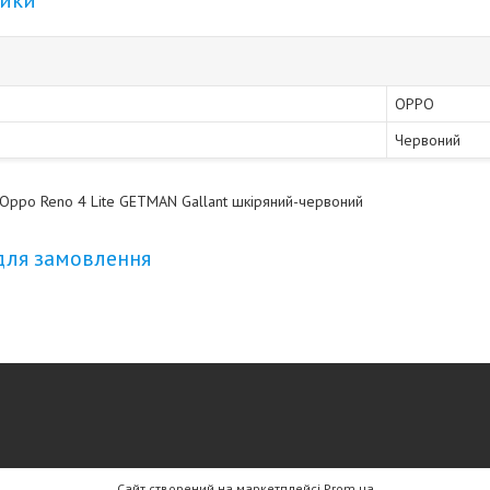
тики
OPPO
Червоний
Oppo Reno 4 Lite GETMAN Gallant шкіряний-червоний
для замовлення
Сайт створений на маркетплейсі
Prom.ua