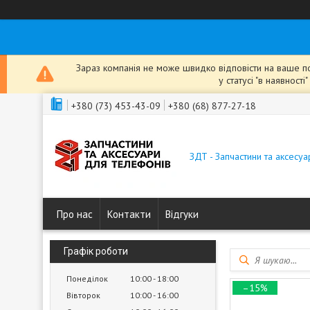
Зараз компанія не може швидко відповісти на ваше пов
у статусі "в наявнос
+380 (73) 453-43-09
+380 (68) 877-27-18
ЗДТ - Запчастини та аксесу
Про нас
Контакти
Відгуки
Графік роботи
Понеділок
10:00
18:00
–15%
Вівторок
10:00
16:00