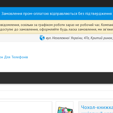
Замовлення пром-оплатою відправляються без підтвердження
ідомлення, оскільки за графіком роботи зараз не робочий час. Компанія
ті" доступні до замовлення, оформляйте будь ласка замовлення, ми зв'я
вул. Незалежної України, 47а, Критий ринок
ари Для Телефонів
Чохол-книжка