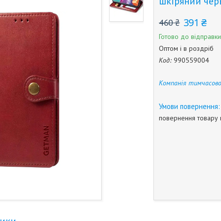
шкіряний че
391 ₴
460 ₴
Готово до відправки
Оптом і в роздріб
Код:
990559004
Компанія тимчасово
повернення товару 