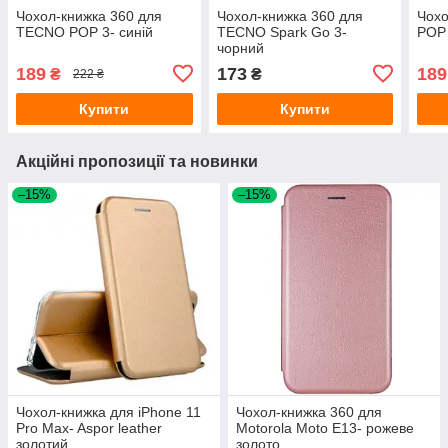
Чохол-книжка 360 для
Чохол-книжка 360 для
Чох
TECNO POP 3- синій
TECNO Spark Go 3-
POP 
чорний
189
173
189
₴
₴
222 ₴
Купити
Купити
Акційні пропозиції та новинки
–15%
–15%
Чохол-книжка для iPhone 11
Чохол-книжка 360 для
Pro Max- Aspor leather
Motorola Moto E13- рожеве
золотий
золото