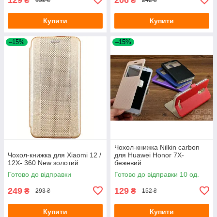
₴
₴
152 ₴
242 ₴
Купити
Купити
–15%
–15%
Чохол-книжка Nilkin carbon
Чохол-книжка для Xiaomi 12 /
для Huawei Honor 7X-
12X- 360 New золотий
бежевий
Готово до відправки
Готово до відправки 10 од.
249
129
₴
₴
293 ₴
152 ₴
Купити
Купити