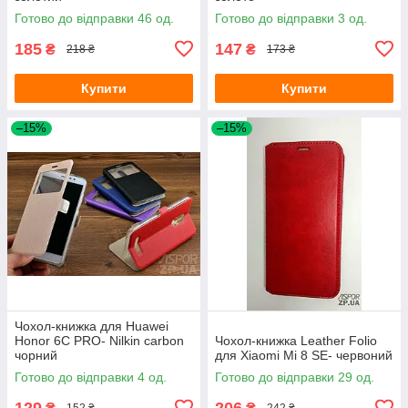
Готово до відправки 46 од.
Готово до відправки 3 од.
185
147
₴
₴
218 ₴
173 ₴
Купити
Купити
–15%
–15%
Чохол-книжка для Huawei
Honor 6C PRO- Nilkin carbon
Чохол-книжка Leather Folio
чорний
для Xiaomi Mi 8 SE- червоний
Готово до відправки 4 од.
Готово до відправки 29 од.
129
206