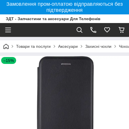
Замовлення пром-оплатою відправляються без
підтвердження
ЗДТ - Запчастини та аксесуари Для Телефонів
Товари та послуги
Аксесуари
Захисні чохли
Чохо
–15%