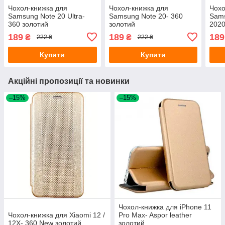
Чохол-книжка для
Чохол-книжка для
Чохо
Samsung Note 20 Ultra-
Samsung Note 20- 360
Sams
360 золотий
золотий
2020
189
189
189
₴
₴
222 ₴
222 ₴
Купити
Купити
Акційні пропозиції та новинки
–15%
–15%
Чохол-книжка для iPhone 11
Чохол-книжка для Xiaomi 12 /
Pro Max- Aspor leather
12X- 360 New золотий
золотий