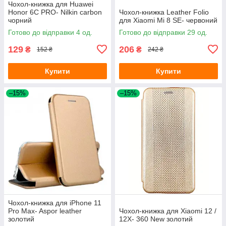
Чохол-книжка для Huawei
Honor 6C PRO- Nilkin carbon
Чохол-книжка Leather Folio
чорний
для Xiaomi Mi 8 SE- червоний
Готово до відправки 4 од.
Готово до відправки 29 од.
129
206
₴
₴
152 ₴
242 ₴
Купити
Купити
–15%
–15%
Чохол-книжка для iPhone 11
Pro Max- Aspor leather
Чохол-книжка для Xiaomi 12 /
золотий
12X- 360 New золотий