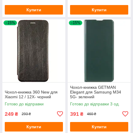
Купити
Купити
–15%
–15%
Чохол-книжка GETMAN
Чохол-книжка 360 New для
Elegant для Samsung M34
Xiaomi 12 / 12X- чорний
5G- зелений
Готово до відправки
Готово до відправки 3 од.
249
391
₴
₴
293 ₴
460 ₴
Купити
Купити