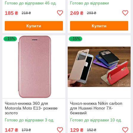
Готово до відправки 46 од.
Готово до відправки
185
249
₴
₴
218 ₴
293 ₴
Купити
Купити
–15%
–15%
Чохол-книжка 360 для
Чохол-книжка Nilkin carbon
Motorola Moto E13- рожеве
для Huawei Honor 7X-
золото
бежевий
Готово до відправки 3 од.
Готово до відправки 10 од.
147
129
₴
₴
173 ₴
152 ₴