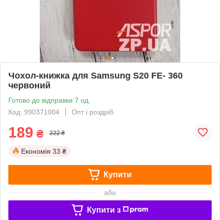
Чохол-книжка для Samsung S20 FE- 360
червоний
Готово до відправки 7 од.
Код: 990371004
Опт і роздріб
189
₴
222 ₴
Економія
33 ₴
Купити
або
Купити з