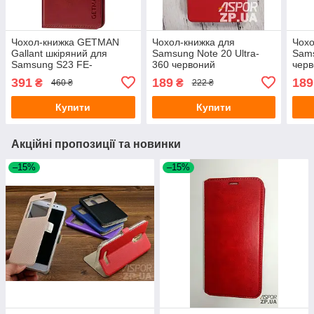
Чохол-книжка GETMAN
Чохол-книжка для
Чохо
Gallant шкіряний для
Samsung Note 20 Ultra-
Sams
Samsung S23 FE-
360 червоний
чер
червоний
391
189
189
₴
₴
460 ₴
222 ₴
Купити
Купити
Акційні пропозиції та новинки
–15%
–15%