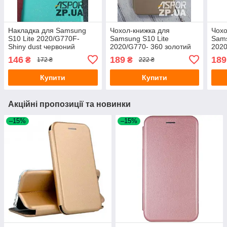
Накладка для Samsung
Чохол-книжка для
Чохо
S10 Lite 2020/G770F-
Samsung S10 Lite
Sams
Shiny dust червоний
2020/G770- 360 золотий
2020
146
189
189
₴
₴
172 ₴
222 ₴
Купити
Купити
Акційні пропозиції та новинки
–15%
–15%