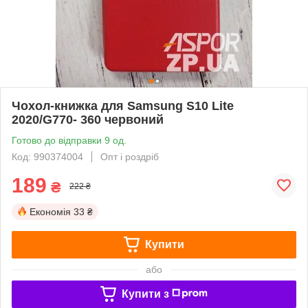
Чохол-книжка для Samsung S10 Lite
2020/G770- 360 червоний
Готово до відправки 9 од.
Код: 990374004
Опт і роздріб
189
₴
222 ₴
Економія
33 ₴
Купити
або
Купити з