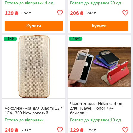
Готово до відправки 4 од.
Готово до відправки 29 од.
129
206
₴
₴
152 ₴
242 ₴
Купити
Купити
–15%
–15%
Чохол-книжка Nilkin carbon
Чохол-книжка для Xiaomi 12 /
для Huawei Honor 7X-
12X- 360 New золотий
бежевий
Готово до відправки
Готово до відправки 10 од.
249
129
₴
₴
293 ₴
152 ₴