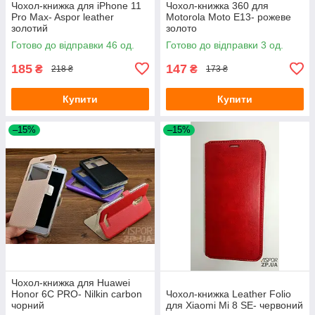
Чохол-книжка для iPhone 11
Чохол-книжка 360 для
Pro Max- Aspor leather
Motorola Moto E13- рожеве
золотий
золото
Готово до відправки 46 од.
Готово до відправки 3 од.
185
147
₴
₴
218 ₴
173 ₴
Купити
Купити
–15%
–15%
Чохол-книжка для Huawei
Honor 6C PRO- Nilkin carbon
Чохол-книжка Leather Folio
чорний
для Xiaomi Mi 8 SE- червоний