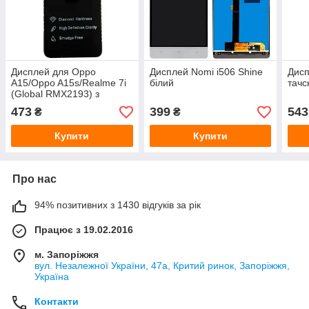
Дисплей для Oppo
Дисплей Nomi i506 Shine
Дисп
A15/Oppo A15s/Realme 7i
білий
тачс
(Global RMX2193) з
тачскріном Black
473
399
543
₴
₴
Купити
Купити
Про нас
94% позитивних з 1430 відгуків за рік
Працює з 19.02.2016
м. Запоріжжя
вул. Незалежної України, 47а, Критий ринок, Запоріжжя,
Україна
Контакти