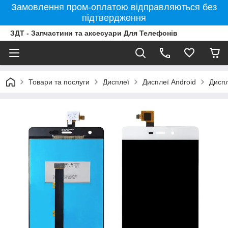
Замовлення пром-оплатою відправляються без
підтвердження
ЗДТ - Запчастини та аксесуари Для Телефонів
Товари та послуги
Дисплеї
Дисплеї Android
Дисп