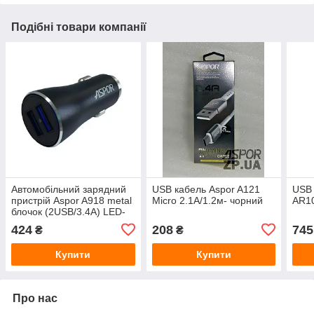
Подібні товари компанії
Автомобільний зарядний
USB кабель Aspor A121
USB 
пристрій Aspor A918 metal
Micro 2.1A/1.2м- чорний
AR10
блочок (2USB/3.4A) LED-
чорний
424
208
745
₴
₴
Купити
Купити
Про нас