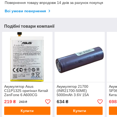
Повернення товару впродовж 14 днів за рахунок покупця
Всі умови повернення
Подібні товари компанії
Акумулятор Asus
Акумулятор 21700
Аку
C11P1325 оригінал Китай
(INR21700-50ME)
SP36
ZenFone 6 A600CG
5000mAh 3.6V 15A
Кита
3330mAh Розпродаж
N800
219
634
698
₴
₴
243 ₴
P75
Роз
Купити
Купити