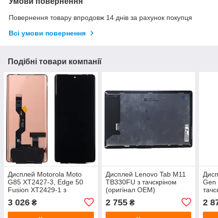
Умови повернення
Повернення товару впродовж 14 днів за рахунок покупця
Всі умови повернення
Подібні товари компанії
Дисплей Motorola Moto
Дисплей Lenovo Tab M11
Дисп
G85 XT2427-3, Edge 50
TB330FU з тачскріном
Gen 
Fusion XT2429-1 з
(оригінал OEM)
тачс
тачскріном (оригінал
OEM
3 026
2 755
2 8
₴
₴
OEM)