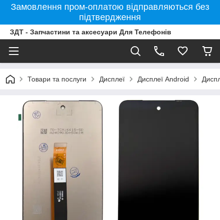
Замовлення пром-оплатою відправляються без
підтвердження
ЗДТ - Запчастини та аксесуари Для Телефонів
Товари та послуги
Дисплеї
Дисплеї Android
Дисп