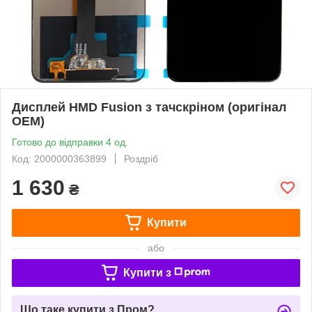
Дисплей HMD Fusion з тачскріном (оригінал
OEM)
Готово до відправки 4 од.
Код: 2000000363899
Роздріб
1 630
₴
Купити
або
Купити з
Що таке купити з Пром?