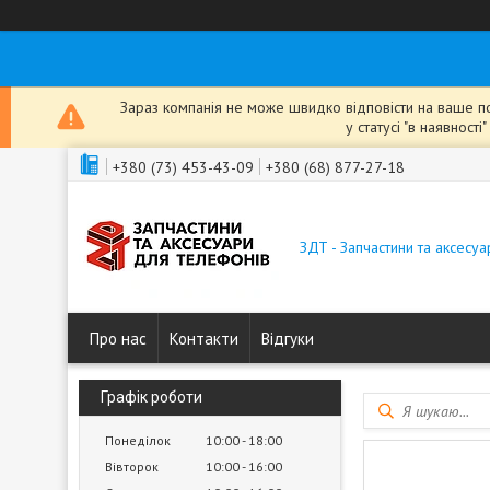
Зараз компанія не може швидко відповісти на ваше пов
у статусі "в наявнос
+380 (73) 453-43-09
+380 (68) 877-27-18
ЗДТ - Запчастини та аксесу
Про нас
Контакти
Відгуки
Графік роботи
Понеділок
10:00
18:00
Вівторок
10:00
16:00