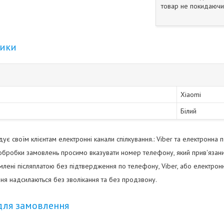
товар не покидаючи 
тики
Xiaomi
Білий
є своїм клієнтам електронні канали спілкування.: Viber та електронна 
бробки замовлень просимо вказувати номер телефону, який прив'язани
ені післяплатою без підтвердження по телефону, Viber, або електро
ня надсилаються без зволікання та без продзвону.
для замовлення