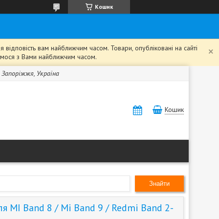
Кошик
 відповість вам найближчим часом. Товари, опубліковані на сайті
жемося з Вами найближчим часом.
, Запоріжжя, Україна
Кошик
Знайти
я MI Band 8 / Mi Band 9 / Redmi Band 2-