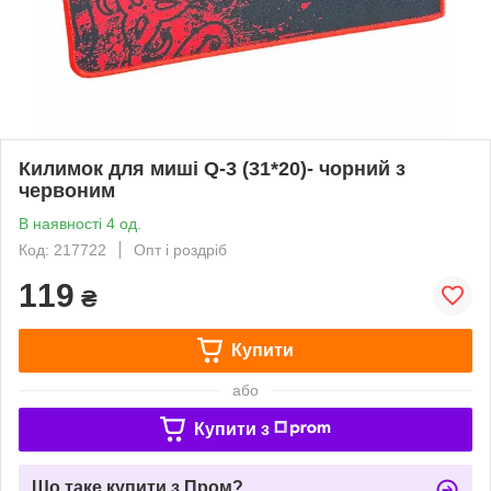
Килимок для миші Q-3 (31*20)- чорний з
червоним
В наявності 4 од.
Код: 217722
Опт і роздріб
119
₴
Купити
або
Купити з
Що таке купити з Пром?