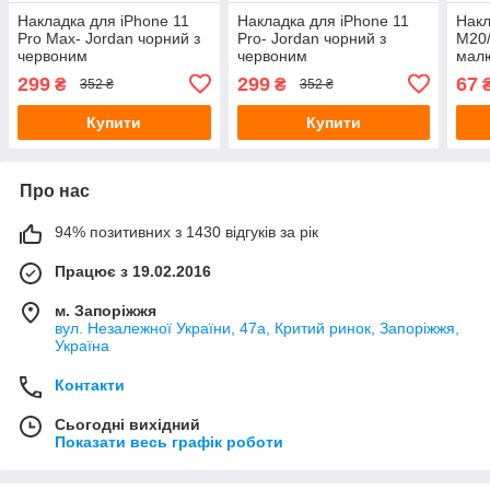
Накладка для iPhone 11
Накладка для iPhone 11
Нак
Pro Max- Jordan чорний з
Pro- Jordan чорний з
M20/
червоним
червоним
мал
299
299
67
₴
₴
352 ₴
352 ₴
Купити
Купити
Про нас
94% позитивних з 1430 відгуків за рік
Працює з 19.02.2016
м. Запоріжжя
вул. Незалежної України, 47а, Критий ринок, Запоріжжя,
Україна
Контакти
Сьогодні вихідний
Показати весь графік роботи