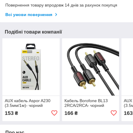
Повернення товару впродовж 14 днів за рахунок покупця
Всі умови повернення
Подібні товари компанії
AUX кабель Aspor A230
Кабель Borofone BL13
AUX 
(3.5мм/1м)- чорний
2RCA/2RCA- чорний
(3.5
153
166
163
₴
₴
Про нас