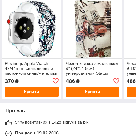
Ремінець Apple Watch
Чохол-книжка з малюнком
Чохо
42/44mm- силіконовий з
9" (24*14.5см)
9-10
малюнком синій/метелики
універсальний Status
унів
Case- міста
Case
370
486
486
₴
₴
Купити
Купити
Про нас
94% позитивних з 1428 відгуків за рік
Працює з 19.02.2016