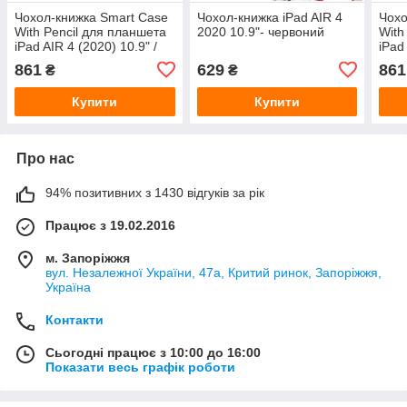
Чохол-книжка Smart Case
Чохол-книжка iPad AIR 4
Чохо
With Pencil для планшета
2020 10.9"- червоний
With
iPad AIR 4 (2020) 10.9" /
iPad
AIR 5 (2022) 10.9" / AIR 11
AIR 
861
629
861
₴
₴
(2024/2025)- сливовий
(202
Купити
Купити
Про нас
94% позитивних з 1430 відгуків за рік
Працює з 19.02.2016
м. Запоріжжя
вул. Незалежної України, 47а, Критий ринок, Запоріжжя,
Україна
Контакти
Сьогодні працює з 10:00 до 16:00
Показати весь графік роботи