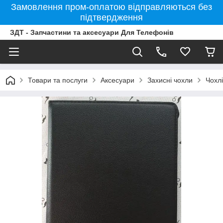
Замовлення пром-оплатою відправляються без
підтвердження
ЗДТ - Запчастини та аксесуари Для Телефонів
Товари та послуги
Аксесуари
Захисні чохли
Чохл