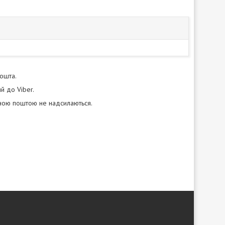
пошта.
й до Viber.
нною поштою не надсилаються.