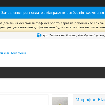
Замовлення пром-оплатою відправляються без підтвердження
ідомлення, оскільки за графіком роботи зараз не робочий час. Компанія
ті" доступні до замовлення, оформляйте будь ласка замовлення, ми зв'я
вул. Незалежної України, 47а, Критий ринок
ари Для Телефонів
Мікрофон Bla