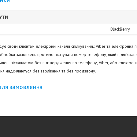
тики
БУТИ
BlackBerry
є своїм клієнтам електронні канали спілкування.: Viber та електронна 
бробки замовлень просимо вказувати номер телефону, який прив'язани
ені післяплатою без підтвердження по телефону, Viber, або електро
ня надсилаються без зволікання та без продзвону.
для замовлення