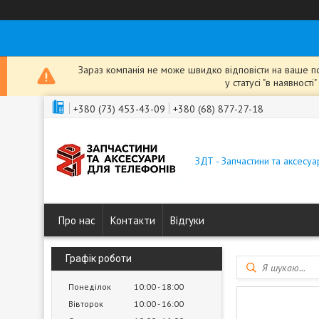
Зараз компанія не може швидко відповісти на ваше пов
у статусі "в наявнос
+380 (73) 453-43-09
+380 (68) 877-27-18
ЗДТ - Запчастини та аксесу
Про нас
Контакти
Відгуки
Графік роботи
Понеділок
10:00
18:00
Вівторок
10:00
16:00