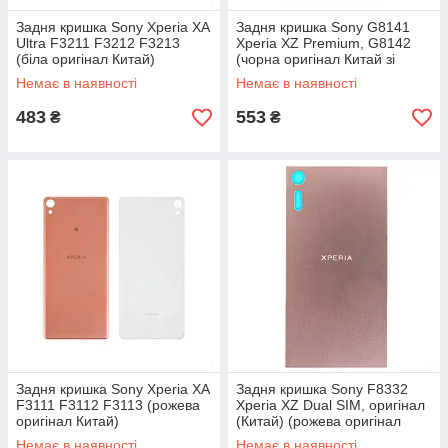
Задня кришка Sony Xperia XA
Задня кришка Sony G8141
Ultra F3211 F3212 F3213
Xperia XZ Premium, G8142
(біла оригінал Китай)
(чорна оригінал Китай зі
склом камери)
Немає в наявності
Немає в наявності
483
553
₴
₴
Задня кришка Sony Xperia XA
Задня кришка Sony F8332
F3111 F3112 F3113 (рожева
Xperia XZ Dual SIM, оригінал
оригінал Китай)
(Китай) (рожева оригінал
Китай)
Немає в наявності
Немає в наявності