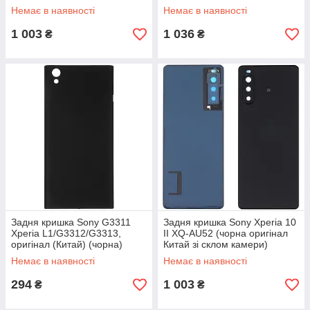
камери)
Немає в наявності
Немає в наявності
1 003
1 036
₴
₴
Задня кришка Sony G3311
Задня кришка Sony Xperia 10
Xperia L1/G3312/G3313,
II XQ-AU52 (чорна оригінал
оригінал (Китай) (чорна)
Китай зі склом камери)
Немає в наявності
Немає в наявності
294
1 003
₴
₴