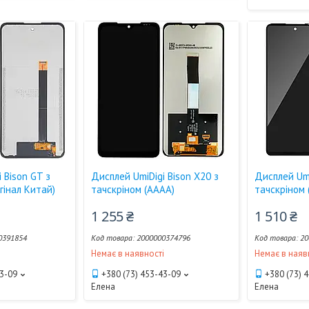
 Bison GT з
Дисплей UmiDigi Bison X20 з
Дисплей Umi
гінал Китай)
тачскріном (AAAA)
тачскріном 
1 255 ₴
1 510 ₴
0391854
2000000374796
20
і
Немає в наявності
Немає в наяв
43-09
+380 (73) 453-43-09
+380 (73) 
Елена
Елена