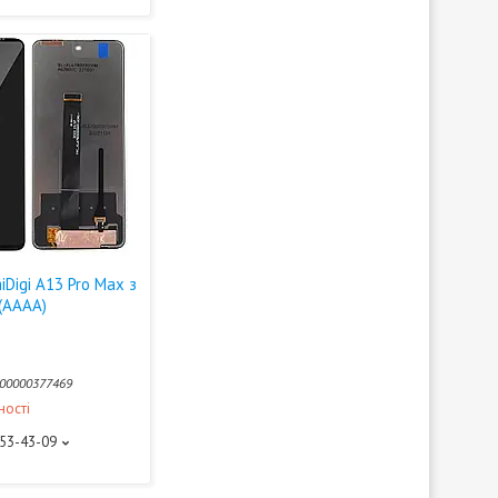
Digi A13 Pro Max з
(AAAA)
00000377469
ності
453-43-09