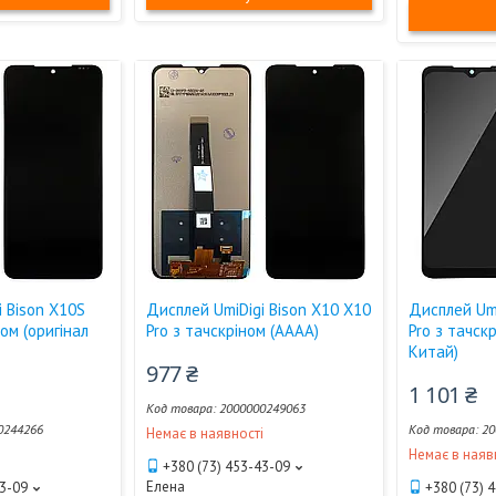
i Bison X10S
Дисплей UmiDigi Bison X10 X10
Дисплей Umi
ом (оригінал
Pro з тачскріном (AAAA)
Pro з тачск
Китай)
977 ₴
1 101 ₴
2000000249063
0244266
20
Немає в наявності
і
Немає в наяв
+380 (73) 453-43-09
Елена
43-09
+380 (73) 