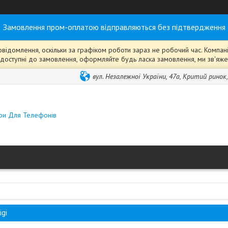
Замовлення пром-оплатою відправляються без підтвердження
ідомлення, оскільки за графіком роботи зараз не робочий час. Компанія
ті" доступні до замовлення, оформляйте будь ласка замовлення, ми зв'я
вул. Незалежної України, 47а, Критий ринок
ари Для Телефонів
gi