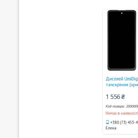
Дисплей UmiDigi
тачскріном (ори
1 556 ₴
200000
Немає в наявност
+380 (73) 453-
Елена