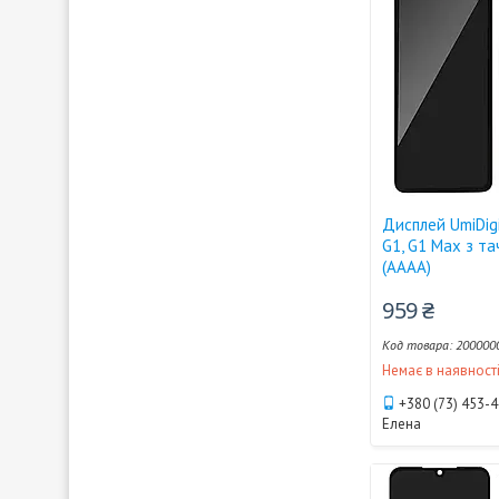
Дисплей UmiDigi
G1, G1 Max з та
(AAAA)
959 ₴
200000
Немає в наявност
+380 (73) 453-
Елена