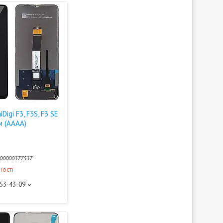
igi F3, F3S, F3 SE
м (AAAA)
00000377537
ності
453-43-09