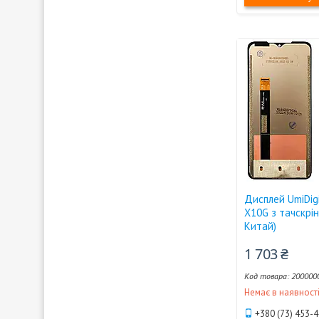
Дисплей UmiDig
X10G з тачскрін
Китай)
1 703 ₴
200000
Немає в наявност
+380 (73) 453-