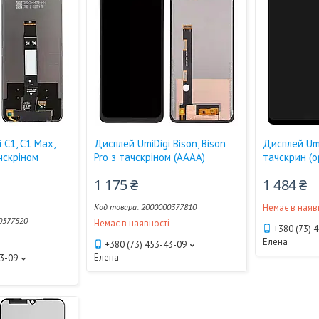
 C1, C1 Max,
Дисплей UmiDigi Bison, Bison
Дисплей Umi
чскріном
Pro з тачскріном (AAAA)
тачскрин (о
1 175 ₴
1 484 ₴
2000000377810
Немає в наяв
0377520
Немає в наявності
+380 (73) 
і
Елена
+380 (73) 453-43-09
Елена
43-09