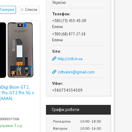
Україна
Галерея
Список
+380 (73) 453-43-09
Елена
+380 (68) 877-27-18
Елена
http://zdt.in.ua
zdtsales@gmail.com
Digi Bison GT2,
+380734534309
 Pro, GT2 Pro 5G з
(AAAA)
Графік роботи
00000377506
Понеділок
10:00
18:00
дправки 3 од.
Вівторок
10:00
16:00