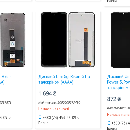
Елена
 A7s з
Дисплей UmiDigi Bison GT з
Дисплей Umi
AA)
тачскріном (AAAA)
Power 5, Po
тачскріном 
1 694 ₴
872 ₴
0387871
2000000377490
20
і
Немає в наявності
Немає в наяв
43-09
+380 (73) 453-43-09
Елена
+380 (73) 
Елена