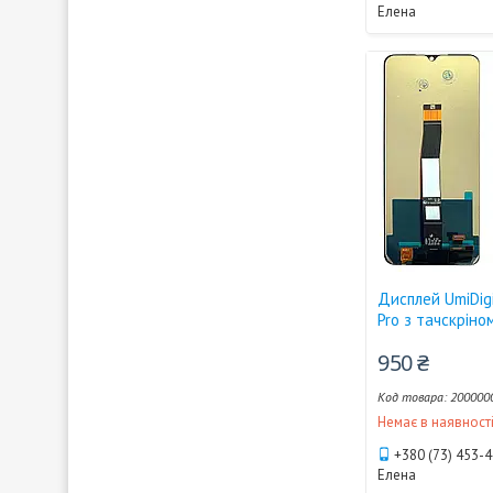
Елена
Дисплей UmiDig
Pro з тачскріно
950 ₴
200000
Немає в наявност
+380 (73) 453-
Елена