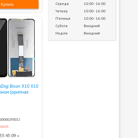
Середа
10:00
16:00
Купити
Четвер
10:00
16:00
Пʼятниця
10:00
16:00
Субота
Вихідний
Неділя
Вихідний
Digi Bison X10 X10
ріном (оригінал
00000293011
ності
453-43-09