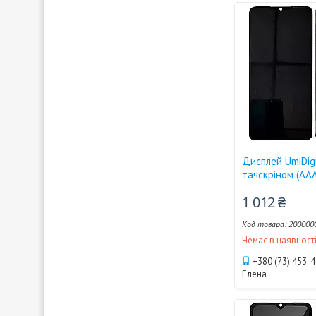
Дисплей UmiDig
тачскріном (AA
1 012 ₴
200000
Немає в наявност
+380 (73) 453-
Елена