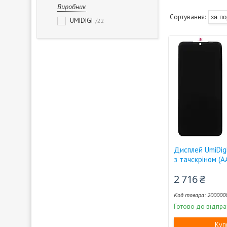
Виробник
UMIDIGI
22
Дисплей UmiDigi
з тачскріном (A
2 716 ₴
200000
Готово до відпра
Куп