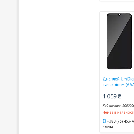
Дисплей UmiDigi
тачскріном (AA
1 059 ₴
200000
Немає в наявност
+380 (73) 453-
Елена