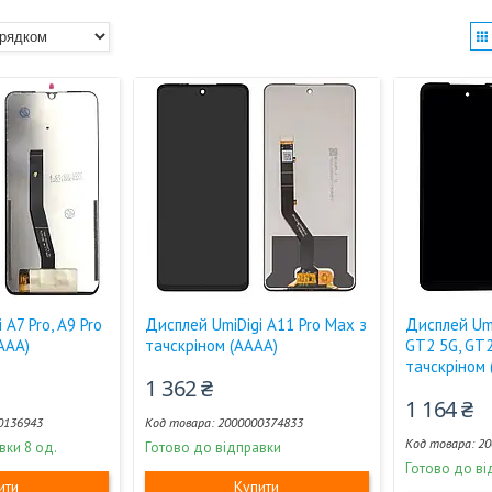
 A7 Pro, A9 Pro
Дисплей UmiDigi A11 Pro Max з
Дисплей Umi
AAA)
тачскріном (AAAA)
GT2 5G, GT2
тачскріном 
1 362 ₴
1 164 ₴
0136943
2000000374833
20
вки 8 од.
Готово до відправки
Готово до ві
ити
Купити