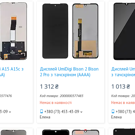
i A15 A15с з
Дисплей UmiDigi Bison 2 Bison
Дисплей UmiD
AA)
2 Pro з тачскріном (AAAA)
з тачскріно
1 312 ₴
1 013 ₴
0377476
2000000377483
20
і
Немає в наявності
Немає в наяв
43-09
+380 (73) 453-43-09
+380 (73) 
Елена
Елена