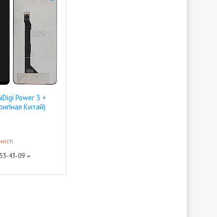
Digi Power 3 +
ригінал Китай)
ності
453-43-09