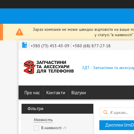
Зараз компанія не може швидко відповісти на ваше пов
у статусі "в наявнос
+380 (73) 453-43-09
+380 (68) 877-27-18
ЗДТ - Запчастини та аксесу
Про нас
Контакти
Відгуки
Фільтри
Наявність
Дисплеи UmiDi
В наявності
3