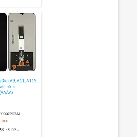
Digi A9, A11, A11S,
wer 5S з
(AAAA)
00000387888
ності
453-43-09