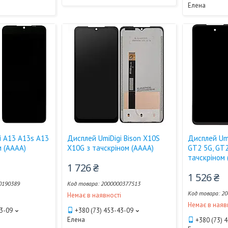
Елена
i A13 A13s A13
Дисплей UmiDigi Bison X10S
Дисплей Umi
м (AAAA)
X10G з тачскріном (AAAA)
GT2 5G, GT2
тачскріном 
1 726 ₴
1 526 ₴
0190389
2000000377513
20
і
Немає в наявності
Немає в наяв
43-09
+380 (73) 453-43-09
Елена
+380 (73) 