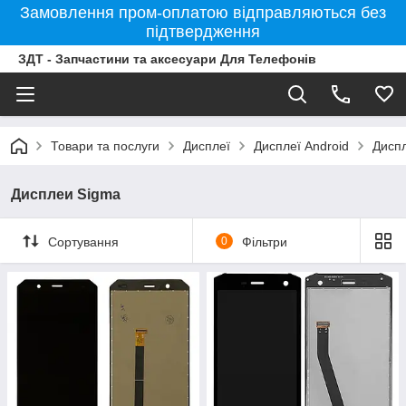
Замовлення пром-оплатою відправляються без
підтвердження
ЗДТ - Запчастини та аксесуари Для Телефонів
Товари та послуги
Дисплеї
Дисплеї Android
Дисп
Дисплеи Sigma
Сортування
0
Фільтри