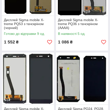
Дисплей Sigma mobile X-
Дисплей Sigma mobile X-
treme PQ53 з тачскріном
treme PQ36 з тачскріном
(чорний)
(AAAA)
Готово до відправки 9 од.
В наявності 5 од.
1 552
1 086
₴
₴
Дисплей Sigma mobile X-
Дисплей Sigma PQ24, PQ28,