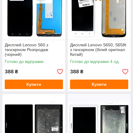
Дисплей Lenovo S60 з
Дисплей Lenovo S650, S658t
тачскріном Розпродаж
з тачскріном (білий оригінал
(чорний)
Китай)
Готово до відправки
Готово до відправки 4 од.
388
388
₴
₴
Купити
Купити