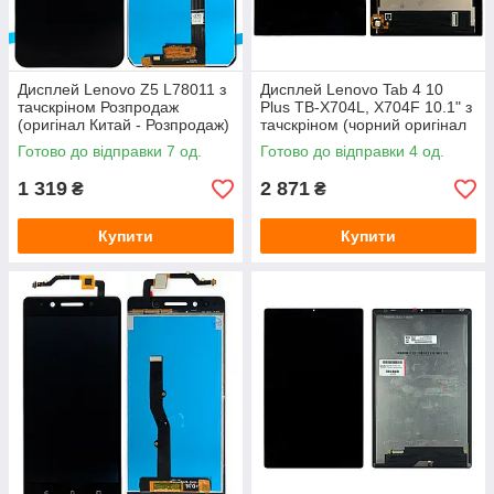
Дисплей Lenovo Z5 L78011 з
Дисплей Lenovo Tab 4 10
тачскріном Розпродаж
Plus TB-X704L, X704F 10.1" з
(оригінал Китай - Розпродаж)
тачскріном (чорний оригінал
Китай)
Готово до відправки 7 од.
Готово до відправки 4 од.
1 319
2 871
₴
₴
Купити
Купити