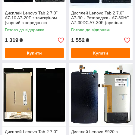
Дисплей Lenovo Tab 2 7.0"
Дисплей Lenovo Tab 2 7.0"
A7-10 A7-20F з тачскріном
A7-30 - Розпродаж - A7-30HC
(чорний з передньою
A7-30DC A7-30F (оригінал
панеллю)
Китай із передньою
Готово до відправки
Готово до відправки
панеллю)
1 319
1 552
₴
₴
Купити
Купити
Дисплей Lenovo Tab 2 7.0"
Дисплей Lenovo S920 з