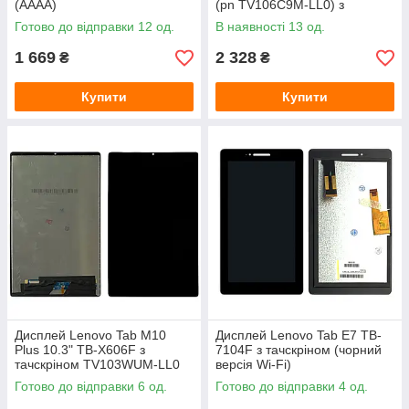
(AAAA)
(pn TV106C9M-LL0) з
тачскріном (оригінал Китай)
Готово до відправки 12 од.
В наявності 13 од.
1 669
2 328
₴
₴
Купити
Купити
Дисплей Lenovo Tab M10
Дисплей Lenovo Tab E7 TB-
Plus 10.3" TB-X606F з
7104F з тачскріном (чорний
тачскріном TV103WUM-LL0
версія Wi-Fi)
(AAAA)
Готово до відправки 6 од.
Готово до відправки 4 од.