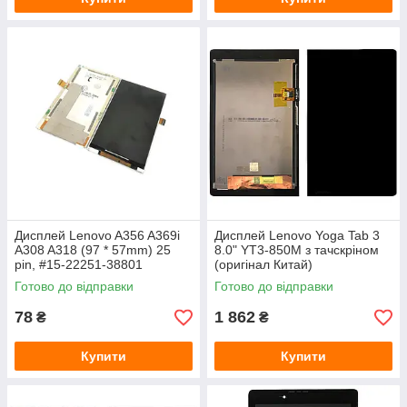
Дисплей Lenovo A356 A369i
Дисплей Lenovo Yoga Tab 3
A308 A318 (97 * 57mm) 25
8.0" YT3-850M з тачскріном
pin, #15-22251-38801
(оригінал Китай)
(Розпродаж)
Готово до відправки
Готово до відправки
78
1 862
₴
₴
Купити
Купити