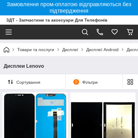
Замовлення пром-оплатою відправляються без
підтвердження
ЗДТ - Запчастини та аксесуари Для Телефонів
Товари та послуги
Дисплеї
Дисплеї Android
Дисп
Дисплеи Lenovo
Сортування
0
Фільтри