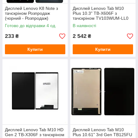
Дисплей Lenovo K8 Note з
Дисплей Lenovo Tab M10
тачскріном Розпродаж
Plus 10.3" TB-X606F з
(чорний - Розпродаж)
тачскріном TV103WUM-LL0
(оригінал Китай)
Готово до відправки 4 од.
В наявності
233
2 542
₴
₴
Купити
Купити
Дисплей Lenovo Tab M10 HD
Дисплей Lenovo Tab M10
Gen 2 TB-X306F з тачскріном
Plus 10.61" 3rd Gen TB125FU