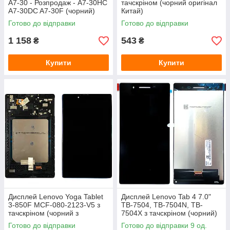
A7-30 - Розпродаж - A7-30HC
тачскріном (чорний оригінал
A7-30DC A7-30F (чорний)
Китай)
Готово до відправки
Готово до відправки
1 158
543
₴
₴
Купити
Купити
Дисплей Lenovo Yoga Tablet
Дисплей Lenovo Tab 4 7.0"
3-850F MCF-080-2123-V5 з
TB-7504, TB-7504N, TB-
тачскріном (чорний з
7504X з тачскріном (чорний)
рамкою)
Готово до відправки
Готово до відправки 9 од.