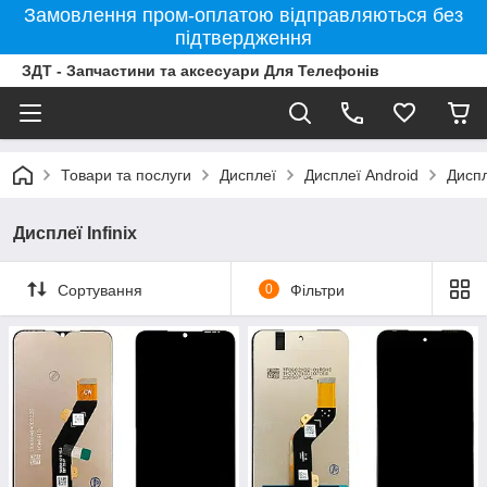
Замовлення пром-оплатою відправляються без
підтвердження
ЗДТ - Запчастини та аксесуари Для Телефонів
Товари та послуги
Дисплеї
Дисплеї Android
Диспл
Дисплеї Infinix
Сортування
0
Фільтри