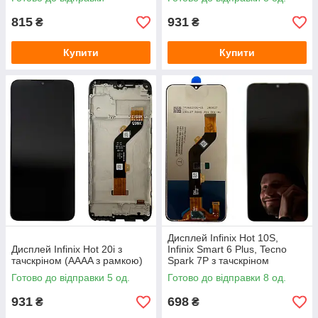
815
931
₴
₴
Купити
Купити
Дисплей Infinix Hot 10S,
Дисплей Infinix Hot 20i з
Infinix Smart 6 Plus, Tecno
тачскріном (AAAA з рамкою)
Spark 7P з тачскріном
(TXDI680EBGPU-13)
Готово до відправки 5 од.
Готово до відправки 8 од.
931
698
₴
₴