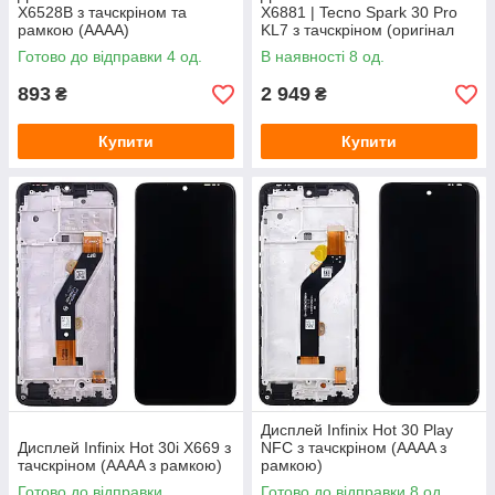
X6528B з тачскріном та
X6881 | Tecno Spark 30 Pro
рамкою (AAAA)
KL7 з тачскріном (оригінал
OEM)
Готово до відправки 4 од.
В наявності 8 од.
893
2 949
₴
₴
Купити
Купити
Дисплей Infinix Hot 30 Play
Дисплей Infinix Hot 30i X669 з
NFC з тачскріном (AAAA з
тачскріном (AAAA з рамкою)
рамкою)
Готово до відправки
Готово до відправки 8 од.