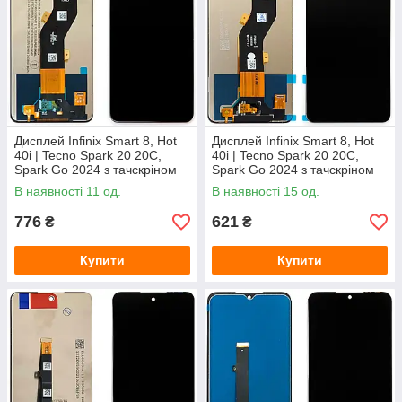
Дисплей Infinix Smart 8, Hot
Дисплей Infinix Smart 8, Hot
40i | Tecno Spark 20 20C,
40i | Tecno Spark 20 20C,
Spark Go 2024 з тачскріном
Spark Go 2024 з тачскріном
(TXDI660QCEPX-53 оригінал
(FPC6615-1)
В наявності 11 од.
В наявності 15 од.
Китай)
776
621
₴
₴
Купити
Купити