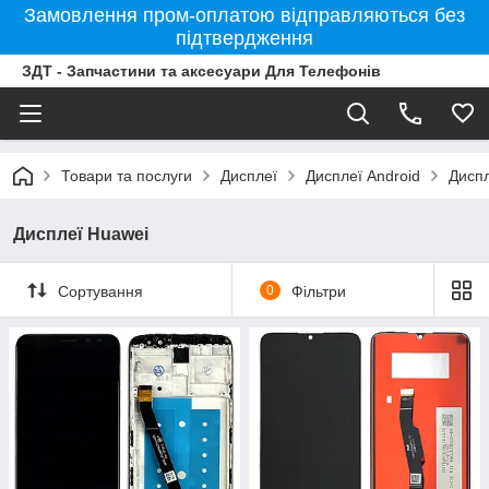
Замовлення пром-оплатою відправляються без
підтвердження
ЗДТ - Запчастини та аксесуари Для Телефонів
Товари та послуги
Дисплеї
Дисплеї Android
Диспл
Дисплеї Huawei
Сортування
0
Фільтри