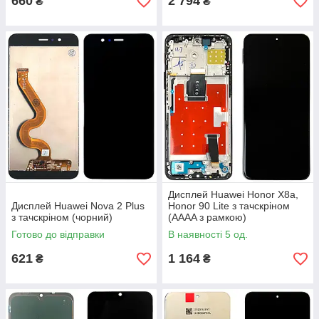
660
2 794
₴
₴
Дисплей Huawei Honor X8a,
Дисплей Huawei Nova 2 Plus
Honor 90 Lite з тачскріном
з тачскріном (чорний)
(AAAA з рамкою)
Готово до відправки
В наявності 5 од.
621
1 164
₴
₴