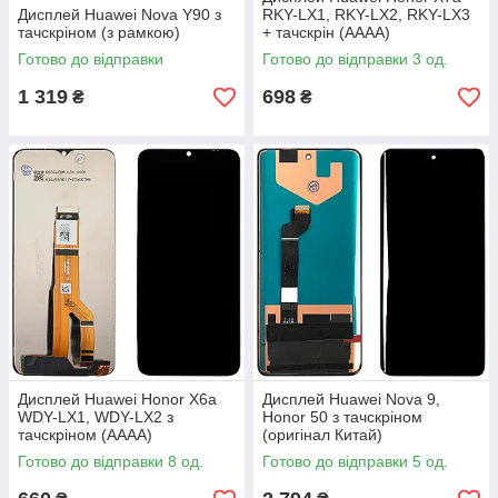
Дисплей Huawei Nova Y90 з
RKY-LX1, RKY-LX2, RKY-LX3
тачскріном (з рамкою)
+ тачскрін (AAAA)
Готово до відправки
Готово до відправки 3 од.
1 319
698
₴
₴
Дисплей Huawei Honor X6a
Дисплей Huawei Nova 9,
WDY-LX1, WDY-LX2 з
Honor 50 з тачскріном
тачскріном (AAAA)
(оригінал Китай)
Готово до відправки 8 од.
Готово до відправки 5 од.