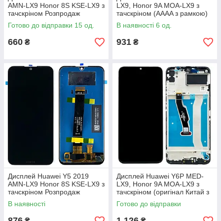
AMN-LX9 Honor 8S KSE-LX9 з
LX9, Honor 9A MOA-LX9 з
тачскріном Розпродаж
тачскріном (AAAA з рамкою)
(оригінал Китай rev 4.4)
Готово до відправки 15 од.
В наявності 6 од.
660
931
₴
₴
Дисплей Huawei Y5 2019
Дисплей Huawei Y6P MED-
AMN-LX9 Honor 8S KSE-LX9 з
LX9, Honor 9A MOA-LX9 з
тачскріном Розпродаж
тачскріном (оригінал Китай з
(оригінал Китай rev 2.2)
рамкою)
В наявності
Готово до відправки
876
1 126
₴
₴