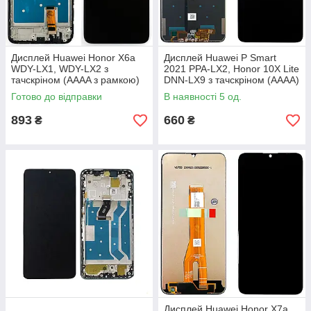
Дисплей Huawei Honor X6a
Дисплей Huawei P Smart
WDY-LX1, WDY-LX2 з
2021 PPA-LX2, Honor 10X Lite
тачскріном (AAAA з рамкою)
DNN-LX9 з тачскріном (AAAA)
Готово до відправки
В наявності 5 од.
893
660
₴
₴
Дисплей Huawei Honor X7a