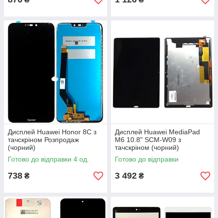
Дисплей Huawei Honor 8C з
Дисплей Huawei MediaPad
тачскріном Розпродаж
M6 10.8" SCM-W09 з
(чорний)
тачскріном (чорний)
Готово до відправки 4 од.
Готово до відправки
738
3 492
₴
₴