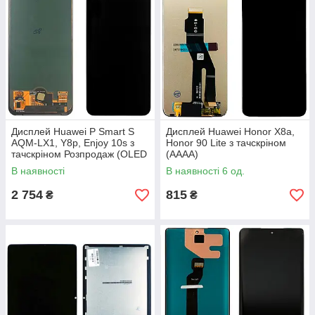
Дисплей Huawei P Smart S
Дисплей Huawei Honor X8a,
AQM-LX1, Y8p, Enjoy 10s з
Honor 90 Lite з тачскріном
тачскріном Розпродаж (OLED
(AAAA)
Small LCD)
В наявності
В наявності 6 од.
2 754
815
₴
₴