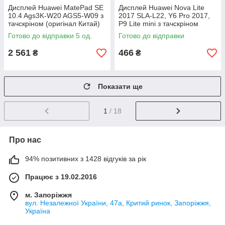
Дисплей Huawei MatePad SE
Дисплей Huawei Nova Lite
10.4 Ags3K-W20 AGS5-W09 з
2017 SLA-L22, Y6 Pro 2017,
тачскріном (оригінал Китай)
P9 Lite mini з тачскріном
(золотистий)
Готово до відправки 5 од.
Готово до відправки
2 561
466
₴
₴
Показати ще
1
/ 18
Про нас
94% позитивних з 1428 відгуків за рік
Працює з 19.02.2016
м. Запоріжжя
вул. Незалежної України, 47а, Критий ринок, Запоріжжя,
Україна