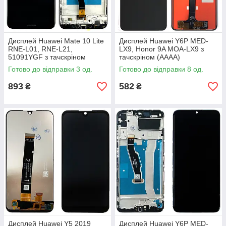
Дисплей Huawei Mate 10 Lite
Дисплей Huawei Y6P MED-
RNE-L01, RNE-L21,
LX9, Honor 9A MOA-LX9 з
51091YGF з тачскріном
тачскріном (AAAA)
(чорний з рамкою)
Готово до відправки 3 од.
Готово до відправки 8 од.
893
582
₴
₴
Дисплей Huawei Y5 2019
Дисплей Huawei Y6P MED-