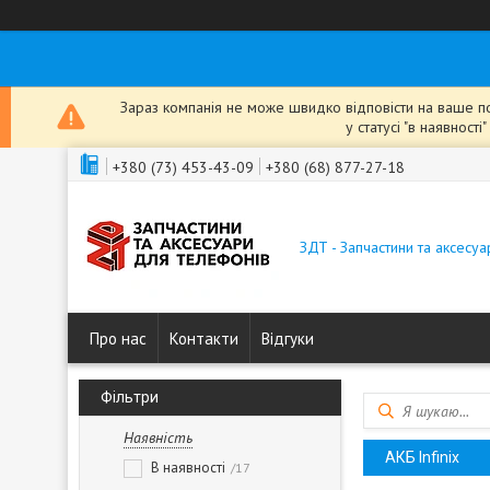
Зараз компанія не може швидко відповісти на ваше пов
у статусі "в наявнос
+380 (73) 453-43-09
+380 (68) 877-27-18
ЗДТ - Запчастини та аксесу
Про нас
Контакти
Відгуки
Фільтри
Наявність
АКБ Infinix
В наявності
17