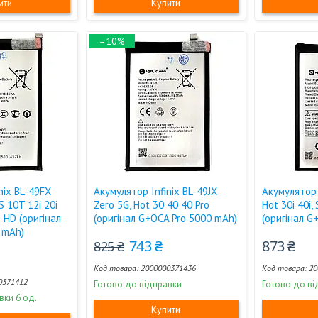
ити
Купити
–10%
nix BL-49FX
Акумулятор Infinix BL-49JX
Акумулятор 
S 10T 12i 20i
Zero 5G, Hot 30 40 40 Pro
Hot 30i 40i,
6 HD (оригінал
(оригінал G+OCA Pro 5000 mAh)
(оригінал G
 mAh)
743 ₴
873 ₴
825 ₴
2000000371436
20
0371412
Готово до відправки
Готово до ві
вки 6 од.
Купити