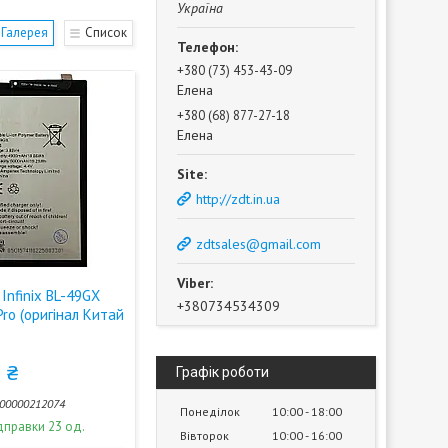
Україна
Галерея
Список
+380 (73) 453-43-09
Елена
+380 (68) 877-27-18
Елена
http://zdt.in.ua
zdtsales@gmail.com
Infinix BL-49GX
+380734534309
Pro (оригінал Китай
 ₴
Графік роботи
00000212074
Понеділок
10:00
18:00
дправки 23 од.
Вівторок
10:00
16:00