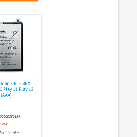
Infinix BL-58BX
0 Play 11 Play 12
 (AAA)
00000280134
ності
453-43-09