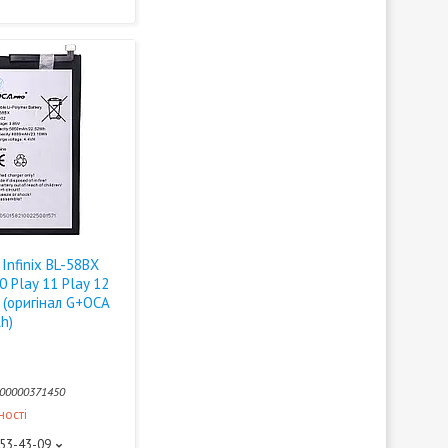
Infinix BL-58BX
0 Play 11 Play 12
y (оригінал G+OCA
h)
00000371450
ності
453-43-09