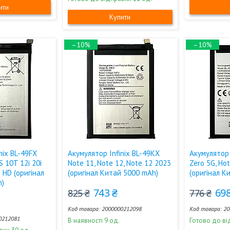
ити
Купити
–10%
–10%
nix BL-49FX
Акумулятор Infinix BL-49KX
Акумулятор 
S 10T 12i 20i
Note 11, Note 12, Note 12 2023
Zero 5G, Hot
6 HD (оригінал
(оригінал Китай 5000 mAh)
(оригінал К
h)
743 ₴
698
825 ₴
776 ₴
2000000212098
20
0212081
В наявності 9 од.
Готово до ві