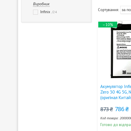
Виробник
Infinix
24
–10%
Акумулятор Infi
Zero 30 4G 5G, 
(оригінал Кита
786 ₴
873 ₴
200000
Готово до відпра