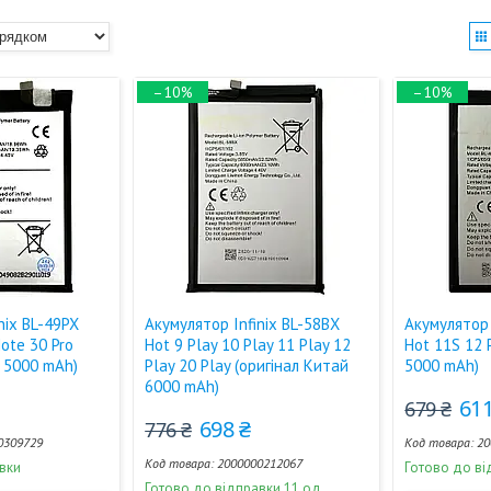
–10%
–10%
nix BL-49PX
Акумулятор Infinix BL-58BX
Акумулятор 
Note 30 Pro
Hot 9 Play 10 Play 11 Play 12
Hot 11S 12 
й 5000 mAh)
Play 20 Play (оригінал Китай
5000 mAh)
6000 mAh)
611
679 ₴
698 ₴
776 ₴
0309729
20
2000000212067
вки
Готово до ві
Готово до відправки 11 од.