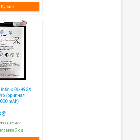
Купити
Infinix BL-49GX
Pro (оригінал
5000 mAh)
 ₴
00000371429
дправки 3 од.