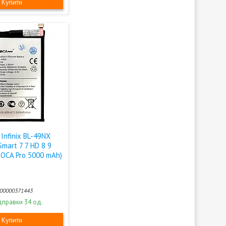
Купити
Infinix BL-49NX
 Smart 7 7 HD 8 9
+OCA Pro 5000 mAh)
00000371443
дправки 34 од.
Купити