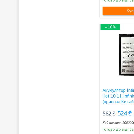
Готово до відпра
Куп
–10%
Акумулятор Infi
Hot 10 11, Infini
(оригінал Кита
524 ₴
582 ₴
200000
Готово до відпра