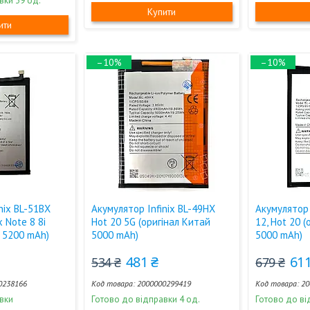
вки 39 од.
Купити
ити
–10%
–10%
nix BL-51BX
Акумулятор Infinix BL-49HX
Акумулятор 
x Note 8 8i
Hot 20 5G (оригінал Китай
12, Hot 20 
й 5200 mAh)
5000 mAh)
5000 mAh)
481 ₴
611
534 ₴
679 ₴
0238166
2000000299419
20
вки
Готово до відправки 4 од.
Готово до ві