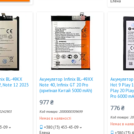
Елена
nix BL-49KX
Акумулятор Infinix BL-49XX
Акумулятор 
2, Note 12 2023
Note 40, Infinix GT 20 Pro
Hot 9 Play 1
(оригінал Китай 5000 mAh)
Play 20 Pla
Pro 6000 mA
977 ₴
776 ₴
0242903
2000000309699
20
і
Немає в наявності
Немає в наяв
43-09
+380 (73) 453-43-09
Елена
+380 (73) 