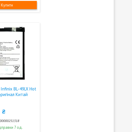
Купити
Infinix BL-49LX Hot
(оригінал Китай
 ₴
00000251318
дправки 7 од.