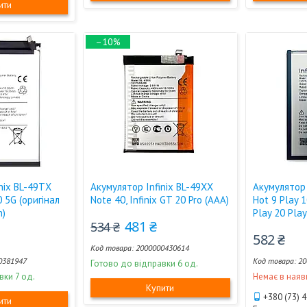
ити
–10%
nix BL-49TX
Акумулятор Infinix BL-49XX
Акумулятор 
0 5G (оригінал
Note 40, Infinix GT 20 Pro (AAA)
Hot 9 Play 1
h)
Play 20 Play
481 ₴
534 ₴
582 ₴
2000000430614
0381947
20
Готово до відправки 6 од.
вки 7 од.
Немає в наяв
Купити
+380 (73) 
ити