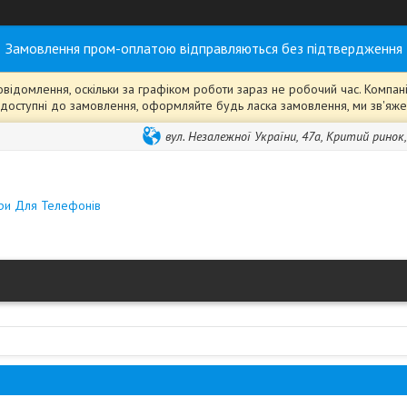
Замовлення пром-оплатою відправляються без підтвердження
ідомлення, оскільки за графіком роботи зараз не робочий час. Компанія
ті" доступні до замовлення, оформляйте будь ласка замовлення, ми зв'я
вул. Незалежної України, 47а, Критий ринок
ари Для Телефонів