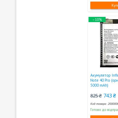
Куп
–10%
Акумулятор Infi
Note 40 Pro (ор
5000 mAh)
743 ₴
825 ₴
200000
Готово до відпра