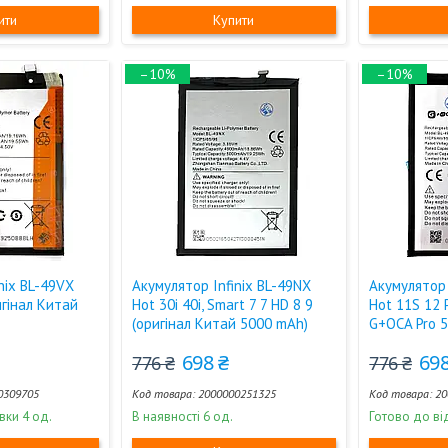
ити
Купити
–10%
–10%
nix BL-49VX
Акумулятор Infinix BL-49NX
Акумулятор 
игінал Китай
Hot 30i 40i, Smart 7 7 HD 8 9
Hot 11S 12 
(оригінал Китай 5000 mAh)
G+OCA Pro 
698 ₴
698
776 ₴
776 ₴
0309705
2000000251325
20
вки 4 од.
В наявності 6 од.
Готово до ві