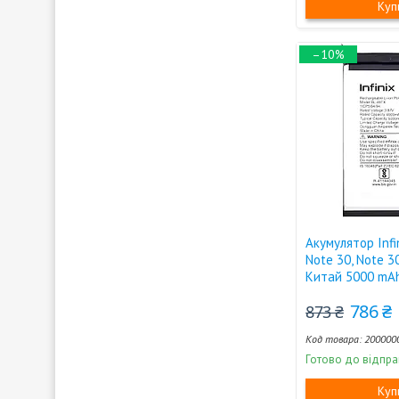
Куп
–10%
Акумулятор Infi
Note 30, Note 3
Китай 5000 mA
786 ₴
873 ₴
200000
Готово до відпра
Куп