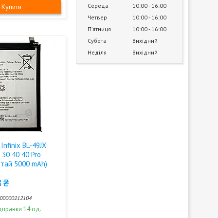
Середа
10:00
16:00
Купити
Четвер
10:00
16:00
Пʼятниця
10:00
16:00
Субота
Вихідний
Неділя
Вихідний
Infinix BL-49JX
 30 40 40 Pro
итай 5000 mAh)
 ₴
00000212104
дправки 14 од.