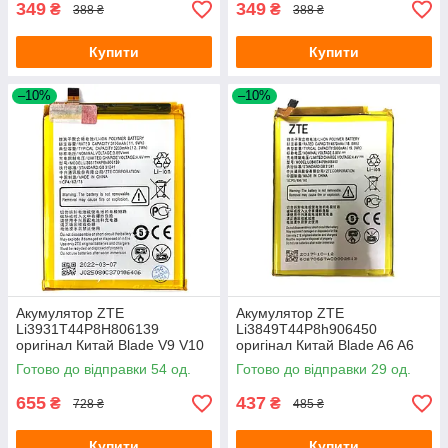
349
349
₴
₴
388 ₴
388 ₴
Купити
Купити
–10%
–10%
Акумулятор ZTE
Акумулятор ZTE
Li3931T44P8H806139
Li3849T44P8h906450
оригінал Китай Blade V9 V10
оригінал Китай Blade A6 A6
V10 Vita, A7 2019 A5 2020,
Lite
Готово до відправки 54 од.
Готово до відправки 29 од.
A51
655
437
₴
₴
728 ₴
485 ₴
Купити
Купити