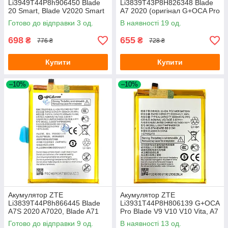
Li3949T44P8h906450 Blade
Li3839T43P8H826348 Blade
20 Smart, Blade V2020 Smart
A7 2020 (оригінал G+OCA Pro
8010, Blade V30 V30 Vita
3900 mAh)
Готово до відправки 3 од.
В наявності 19 од.
(оригінал G+OCA Pro 5000
mAh)
698
655
₴
₴
776 ₴
728 ₴
Купити
Купити
–10%
–10%
Акумулятор ZTE
Акумулятор ZTE
Li3839T44P8h866445 Blade
Li3931T44P8H806139 G+OCA
A7S 2020 A7020, Blade A71
Pro Blade V9 V10 V10 Vita, A7
(оригінал G+OCA Pro 3900
2019 A5 2020, A51
Готово до відправки 9 од.
В наявності 13 од.
mAh)