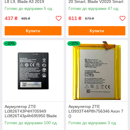
L8 L9, Blade A3 2019
20 Smart, Blade V2020 Smart
(оригінал Китай 2050 mAh)
8010, Blade V30 V30 Vita
Готово до відправки 5 од.
Готово до відправки 47 од.
(оригінал Китай 5000 mAh)
437
611
₴
₴
485 ₴
679 ₴
Купити
Купити
–10%
–10%
Акумулятор ZTE
Акумулятор ZTE
Li3826T43P4H705949
LI3933T44P8h756346 Axon 7
Li3826T43p4h695950 Blade
()
A5 2019, A3 2020, L210
Готово до відправки 100 од.
Готово до відправки 3 од.
(оригінал Китай 2600 mAh)