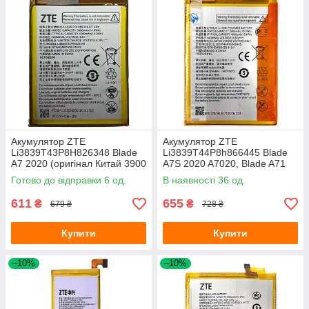
Акумулятор ZTE
Акумулятор ZTE
Li3839T43P8H826348 Blade
Li3839T44P8h866445 Blade
A7 2020 (оригінал Китай 3900
A7S 2020 A7020, Blade A71
mAh)
(оригінал Китай 3900 mAh)
Готово до відправки 6 од.
В наявності 36 од.
611
655
₴
₴
679 ₴
728 ₴
Купити
Купити
–10%
–10%