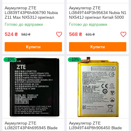
Акумулятор ZTE
Акумулятор ZTE
Li3839T43P6h406790 Nubia
Li3849T44P3h95634 Nubia N1
Z11 Max NX531J оригінал
NX541J оригінал Китай 5000
Китай 4000 mAh
mAh
Готово до відправки
Готово до відправки
524
568
₴
₴
582 ₴
631 ₴
Купити
Купити
–10%
–10%
Акумулятор ZTE
Акумулятор ZTE
Li3820T43P4h695945 Blade
Li3949T44P8h906450 Blade