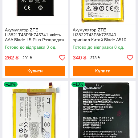
Акумулятор ZTE
Акумулятор ZTE
Li3821T43P3h745741 якість
Li3822T43P8h725640
AAA Blade L5 Plus Розпродаж
оригінал Китай Blade A510
2200 mAh
Готово до відправки 3 од.
Готово до відправки 8 од.
262
340
₴
₴
291 ₴
378 ₴
Купити
Купити
–10%
–10%