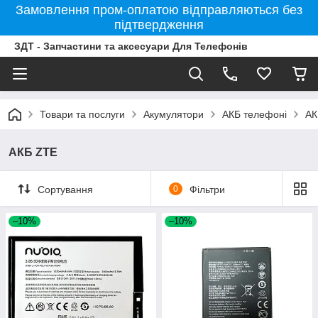
Замовлення пром-оплатою відправляються без
підтвердження
ЗДТ - Запчастини та аксесуари Для Телефонів
Товари та послуги
Акумулятори
АКБ телефоні
АК
АКБ ZTE
Сортування
0
Фільтри
–10%
–10%