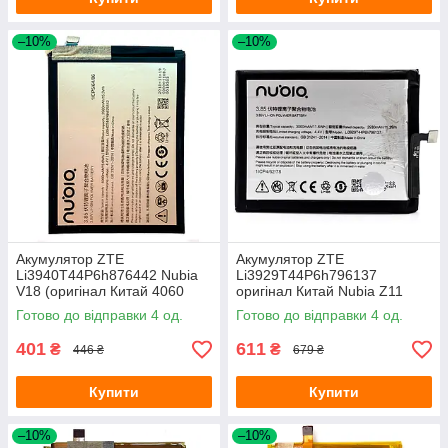
–10%
–10%
Акумулятор ZTE
Акумулятор ZTE
Li3940T44P6h876442 Nubia
Li3929T44P6h796137
V18 (оригінал Китай 4060
оригінал Китай Nubia Z11
mAh)
mini S, Z17 Mini 3000 mAh
Готово до відправки 4 од.
Готово до відправки 4 од.
401
611
₴
₴
446 ₴
679 ₴
Купити
Купити
–10%
–10%