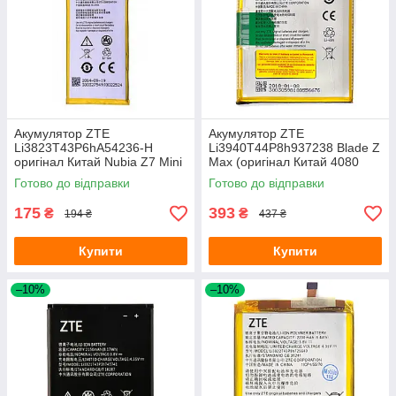
Акумулятор ZTE
Акумулятор ZTE
Li3823T43P6hA54236-H
Li3940T44P8h937238 Blade Z
оригінал Китай Nubia Z7 Mini
Max (оригінал Китай 4080
nx507j 2380 mAh Розпродаж
mAh)
Готово до відправки
Готово до відправки
175
393
₴
₴
194 ₴
437 ₴
Купити
Купити
–10%
–10%