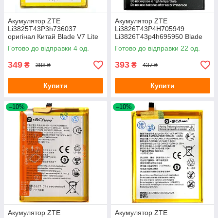
Акумулятор ZTE
Акумулятор ZTE
Li3825T43P3h736037
Li3826T43P4H705949
оригінал Китай Blade V7 Lite
Li3826T43p4h695950 Blade
2500 mAh
A5 2019, A3 2020, L210
Готово до відправки 4 од.
Готово до відправки 22 од.
(оригінал G+OCA Pro 2600
mAh)
349
393
₴
₴
388 ₴
437 ₴
Купити
Купити
–10%
–10%
Акумулятор ZTE
Акумулятор ZTE