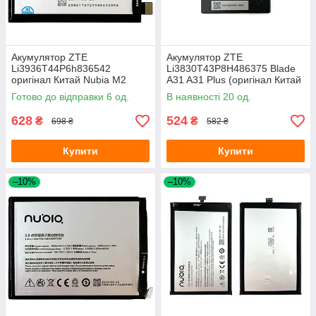
Акумулятор ZTE
Акумулятор ZTE
Li3936T44P6h836542
Li3830T43P8H486375 Blade
оригінал Китай Nubia M2
A31 A31 Plus (оригінал Китай
NX551J 3630 mAh
3050 mAh)
Готово до відправки 6 од.
В наявності 20 од.
628
524
₴
₴
698 ₴
582 ₴
Купити
Купити
–10%
–10%