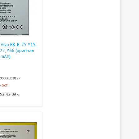
Vivo BK-B-75 Y15,
22, Y66 (оригінал
 mAh)
00000219127
ності
453-43-09