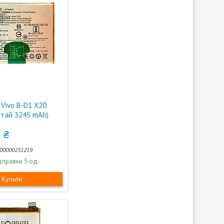
 Vivo B-D1 X20
итай 3245 mAh)
 ₴
00000251219
дправки 5 од.
Купити