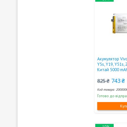
Акумулятор Vivo
Y5s, Y19, Y51s, 
Китай 5000 mA
743 ₴
825 ₴
200000
Готово до відпра
Куп
–10%