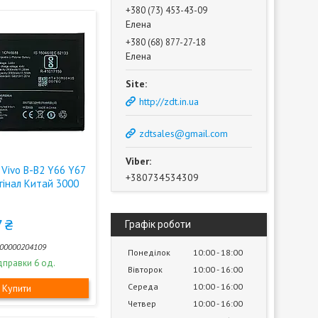
+380 (73) 453-43-09
Елена
+380 (68) 877-27-18
Елена
http://zdt.in.ua
zdtsales@gmail.com
Vivo B-B2 Y66 Y67
+380734534309
гінал Китай 3000
 ₴
Графік роботи
00000204109
Понеділок
10:00
18:00
дправки 6 од.
Вівторок
10:00
16:00
Середа
10:00
16:00
Купити
Четвер
10:00
16:00