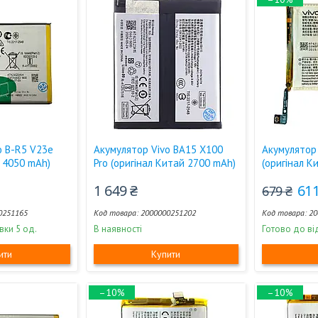
o B-R5 V23e
Акумулятор Vivo BA15 X100
Акумулятор
й 4050 mAh)
Pro (оригінал Китай 2700 mAh)
(оригінал К
1 649 ₴
611
679 ₴
0251165
2000000251202
20
вки 5 од.
В наявності
Готово до ві
ити
Купити
–10%
–10%