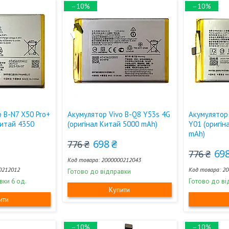
–10%
–10%
o B-N7 X50 Pro+
Акумулятор Vivo B-Q8 Y53s 4G
Акумулятор 
Китай 4350
(оригінал Китай 5000 mAh)
Y01 (оригін
mAh)
698 ₴
776 ₴
698
776 ₴
2000000212043
0212012
20
Готово до відправки
вки 6 од.
Готово до ві
Купити
ити
–10%
–10%