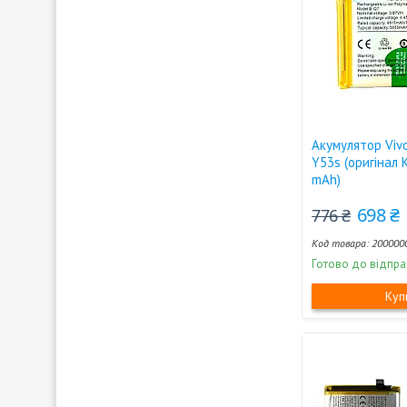
Акумулятор Vivo
Y53s (оригінал
mAh)
698 ₴
776 ₴
200000
Готово до відпра
Куп