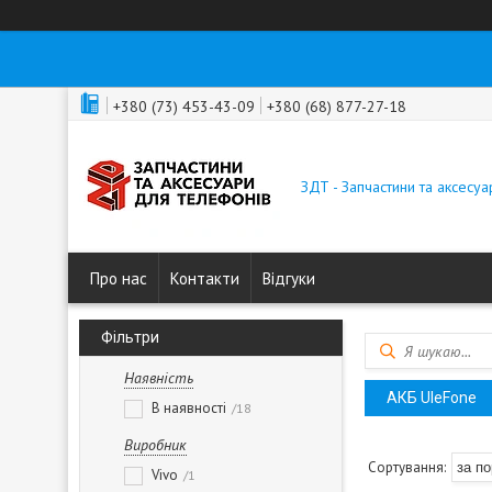
+380 (73) 453-43-09
+380 (68) 877-27-18
ЗДТ - Запчастини та аксесу
Про нас
Контакти
Відгуки
Фільтри
Наявність
АКБ UleFone
В наявності
18
Виробник
Vivo
1