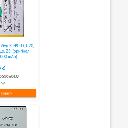
Vivo B-H9 U3, U20,
1s, Z5i (оригінал
5000 mAh)
 ₴
00000400532
 од.
Купити