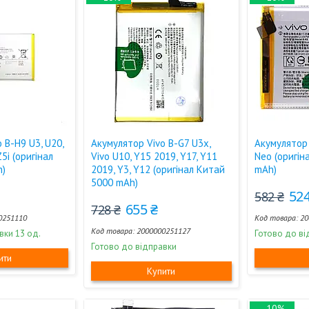
 B-H9 U3, U20,
Акумулятор Vivo B-G7 U3x,
Акумулятор 
Z5i (оригінал
Vivo U10, Y15 2019, Y17, Y11
Neo (оригін
h)
2019, Y3, Y12 (оригінал Китай
mAh)
5000 mAh)
524
582 ₴
655 ₴
728 ₴
0251110
20
2000000251127
вки 13 од.
Готово до ві
Готово до відправки
ити
Купити
–10%