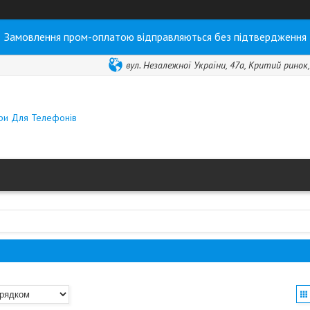
Замовлення пром-оплатою відправляються без підтвердження
вул. Незалежної України, 47а, Критий ринок
ари Для Телефонів