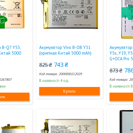
 B-Q7 Y53,
Акумулятор Vivo B-O8 Y31
Акумулятор 
 Китай 5000
(оригінал Китай 5000 mAh)
Y5s, Y19, Y5
G+OCA Pro 
743 ₴
825 ₴
786
873 ₴
2000000212029
0267807
20
В наявності 4 од.
вки
В наявності 8
Купити
ити