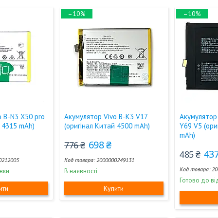
–10%
–10%
o B-N3 X50 pro
Акумулятор Vivo B-K3 V17
Акумулятор 
й 4315 mAh)
(оригінал Китай 4500 mAh)
Y69 V5 (ори
mAh)
698 ₴
776 ₴
437
485 ₴
0212005
2000000249131
20
вки
В наявності
Готово до ві
ити
Купити