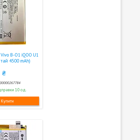
 Vivo B-O1 iQOO U1
итай 4500 mAh)
 ₴
00000267784
дправки 10 од.
Купити