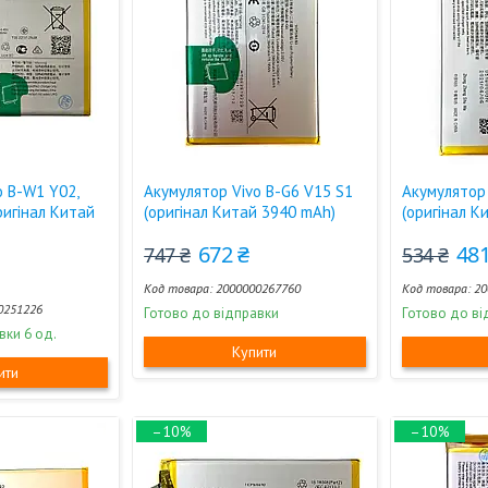
o B-W1 Y02,
Акумулятор Vivo B-G6 V15 S1
Акумулятор
ригінал Китай
(оригінал Китай 3940 mAh)
(оригінал К
672 ₴
481
747 ₴
534 ₴
2000000267760
20
0251226
Готово до відправки
Готово до ві
вки 6 од.
Купити
ити
–10%
–10%