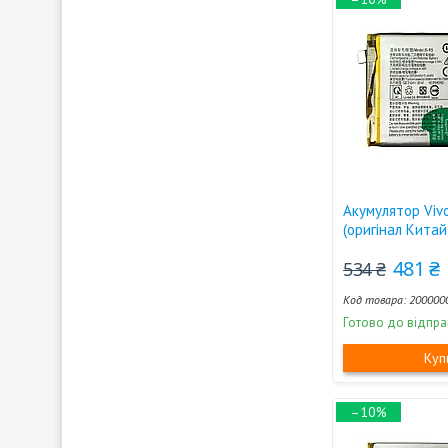
Акумулятор Viv
(оригінал Кита
481 ₴
534 ₴
200000
Готово до відпра
Куп
–10%