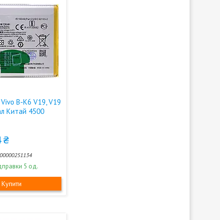
Vivo B-K6 V19, V19
ал Китай 4500
 ₴
00000251134
дправки 5 од.
Купити