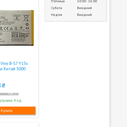
Пʼятниця
10:00
16:00
Субота
Вихідний
Неділя
Вихідний
Vivo B-S7 Y15s
ал Китай 5000
 ₴
00000212050
дправки 4 од.
Купити