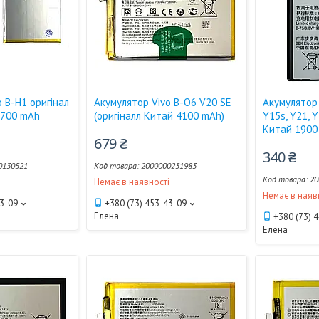
 B-H1 оригінал
Акумулятор Vivo B-O6 V20 SE
Акумулятор 
3700 mAh
(оригіналл Китай 4100 mAh)
Y15s, Y21, Y
Китай 1900
679 ₴
340 ₴
0130521
2000000231983
20
і
Немає в наявності
Немає в наяв
43-09
+380 (73) 453-43-09
Елена
+380 (73) 
Елена