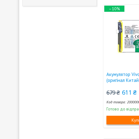
–10%
Акумулятор Viv
(оригінал Кита
611 ₴
679 ₴
200000
Готово до відпра
Куп