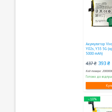
Акумулятор Viv
Y02s, Y35 5G (о
5000 mAh)
393 ₴
437 ₴
200000
Готово до відпра
Куп
–10%