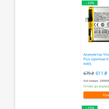
–10%
Акумулятор Viv
Plus (оригінал 
mAh)
611 ₴
679 ₴
200000
Готово до відпра
Куп
–10%