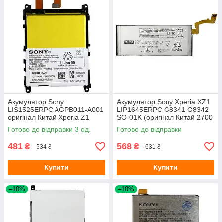
Акумулятор Sony
Акумулятор Sony Xperia XZ1
LIS1525ERPC AGPB011-A001
LIP1645ERPC G8341 G8342
оригінал Китай Xperia Z1
SO-01K (оригінал Китай 2700
C6902 C6903 C6906 C6943
mAh)
Готово до відправки 3 од.
Готово до відправки
L39h 3000mAh
481
568
₴
₴
534 ₴
631 ₴
Купити
Купити
–10%
–10%