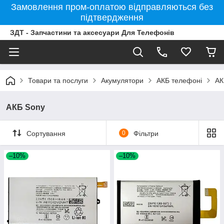
Замовлення пром-оплатою відправляються без
підтвердження
ЗДТ - Запчастини та аксесуари Для Телефонів
Товари та послуги
Акумулятори
АКБ телефоні
АК
АКБ Sony
Сортування
0
Фільтри
–10%
–10%