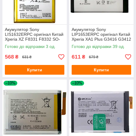
Акумулятор Sony
Акумулятор Sony
LIS1632ERPC оригінал Китай
LIP1653ERPC оригінал Китай
Xperia XZ F8331 F8332 SO-
Xperia XA1 Plus G3416 G3412
01J SOV34 601SO
G3426 G3421 G3423 3430
Готово до відправки 3 од.
Готово до відправки 39 од.
mAh
568
611
₴
₴
631 ₴
679 ₴
Купити
Купити
–10%
–10%