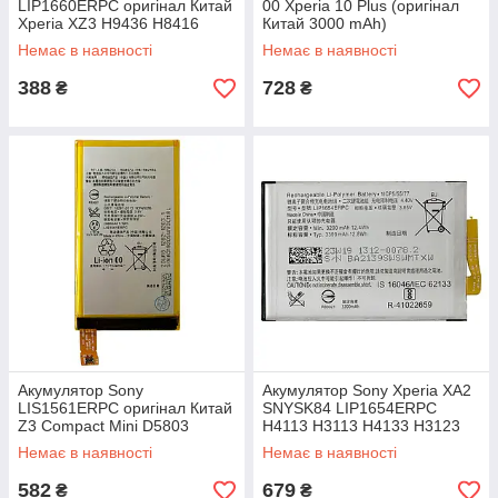
LIP1660ERPC оригінал Китай
00 Xperia 10 Plus (оригінал
Xperia XZ3 H9436 H8416
Китай 3000 mAh)
H9493 3300 mAh
Немає в наявності
Немає в наявності
388
728
₴
₴
Акумулятор Sony
Акумулятор Sony Xperia XA2
LIS1561ERPC оригінал Китай
SNYSK84 LIP1654ERPC
Z3 Compact Mini D5803
H4113 H3113 H4133 H3123
D5833 SO-02G, Xperia C4
(оригінал Китай 3300 mAh)
Немає в наявності
Немає в наявності
E5303 2600mAh
582
679
₴
₴