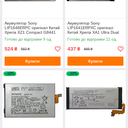
Акумулятор Sony
Акумулятор Sony
LIP1648ERPC оригінал Китай
LIP1641ERPXC оригінал
Xperia XZ1 Compact G8441
Китай Xperia XA1 Ultra Dual
2700 mAh
G3212 G3221 G3223 G3226
Готово до відправки 9 од.
Готово до відправки 11 од.
2700 mAh
524
437
₴
₴
582 ₴
485 ₴
Купити
Купити
–10%
–10%