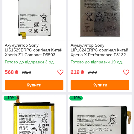
Акумулятор Sony
Акумулятор Sony
LIS1529ERPC оригінал Китай
LIP1624ERPC оригінал Китай
Xperia Z1 Compact D5503
Xperia X Performance F8132
2300mAh
2620 mAh Розпродаж
Готово до відправки 3 од.
Готово до відправки 19 од.
568
219
₴
₴
631 ₴
243 ₴
Купити
Купити
–10%
–10%