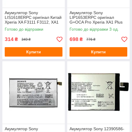
Акумулятор Sony
Акумулятор Sony
LIS1618ERPC оригінал Китай
LIP1653ERPC оригінал
Xperia XA F3111 F3112, XA1
G+OCA Pro Xperia XA1 Plus
G3112 2300 mAh Розпродаж
G3416 G3412 G3426 G3421
Готово до відправки
Готово до відправки 3 од.
G3423 3430 mAh
314
698
₴
₴
349 ₴
776 ₴
Купити
Купити
Акумулятор Sony
Акумулятор Sony 12390586-