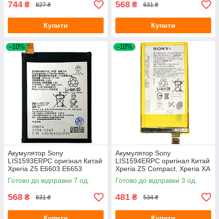
744
568
₴
₴
827 ₴
631 ₴
Купити
Купити
–10%
–10%
Акумулятор Sony
Акумулятор Sony
LIS1593ERPC оригінал Китай
LIS1594ERPC оригінал Китай
Xperia Z5 E6603 E6653
Xperia Z5 Compact, Xperia XA
E6633 E6683 2900 mAh
Ultra E5803 E5823 F3212
Готово до відправки 7 од.
Готово до відправки 3 од.
F3215
568
481
₴
₴
631 ₴
534 ₴
Купити
Купити