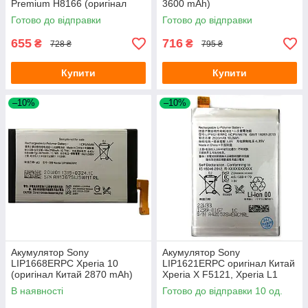
Premium H8166 (оригінал
3600 mAh)
Китай 3540 mAh)
Готово до відправки
Готово до відправки
655
716
₴
₴
728 ₴
795 ₴
Купити
Купити
–10%
–10%
Акумулятор Sony
Акумулятор Sony
LIP1668ERPC Xperia 10
LIP1621ERPC оригінал Китай
(оригінал Китай 2870 mAh)
Xperia X F5121, Xperia L1
G3311 G3312 G3313, 2620
В наявності
Готово до відправки 10 од.
mAh