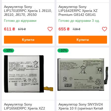
Акумулятор Sony
Акумулятор Sony
LIP1701ERPC Xperia 1 J9110,
LIP1642ERPC Xperia XZ
J8110, J8170, J9150
Premium G8142 G8141
(оригінал Китай 3300 mAh)
(оригінал Китай 3180 mAh)
Готово до відправки
Готово до відправки 3 од.
611
655
₴
₴
679 ₴
728 ₴
Купити
Купити
–10%
–10%
Акумулятор Sony
Акумулятор Sony SNYSV24
LIP1656ERPC Xperia XZ2
Xperia 10 II (оригінал Китай