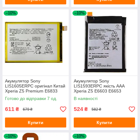
–10%
–10%
Акумулятор Sony
Акумулятор Sony
LIS1605ERPC оригінал Китай
LIS1593ERPC якість AAA
Xperia Z5 Premium E6833
Xperia Z5 E6603 E6653
E6853 E6883 SO-03H 3430
E6633 E6683
Готово до відправки 7 од.
В наявності
mAh
611
524
₴
₴
679 ₴
582 ₴
Купити
Купити
–10%
–10%