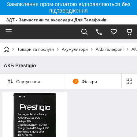
Замовлення пром-оплатою відправляються без
підтвердження
ЗДТ - Запчастини та аксесуари Для Телефонів
Товари та послуги
Акумулятори
АКБ телефоні
АК
АКБ Prestigio
Сортування
0
Фільтри