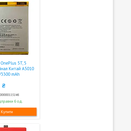
OnePlus 5T, 5
гінал Китай A5010
/3300 mAh
 ₴
00000115146
дправки 6 од.
Купити