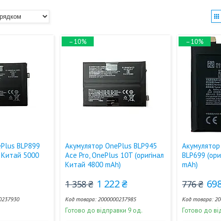
–10%
–10%
Plus BLP899
Акумулятор OnePlus BLP945
Акумулятор 
л Китай 5000
Ace Pro, OnePlus 10T (оригінал
BLP699 (ори
Китай 4800 mAh)
mAh)
1 222 ₴
698
1 358 ₴
776 ₴
0237930
2000000237985
20
Готово до відправки 9 од.
Готово до ві