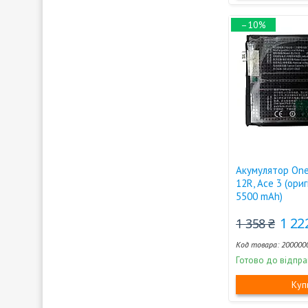
–10%
Акумулятор One
12R, Ace 3 (ори
5500 mAh)
1 22
1 358 ₴
200000
Готово до відпра
Куп