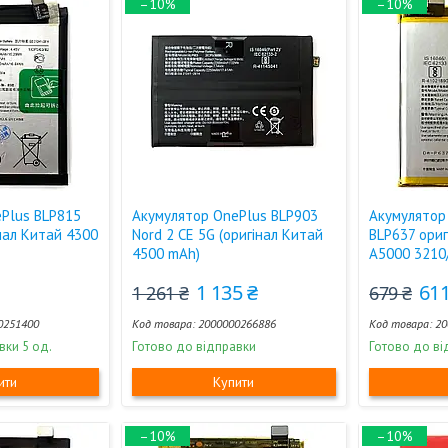
–10%
–10%
Plus BLP815
Акумулятор OnePlus BLP903
Акумулятор 
інал Китай 4300
Nord 2 CE 5G (оригінал Китай
BLP637 ори
4500 mAh)
A5000 3210
1 135 ₴
611
1 261 ₴
679 ₴
0251400
2000000266886
20
вки 5 од.
Готово до відправки
Готово до ві
ити
Купити
–10%
–10%