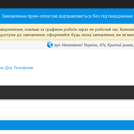
Замовлення пром-оплатою відправляються без підтвердження
ідомлення, оскільки за графіком роботи зараз не робочий час. Компанія
ті" доступні до замовлення, оформляйте будь ласка замовлення, ми зв'я
вул. Незалежної України, 47а, Критий ринок
ари Для Телефонів