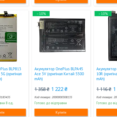
–10%
–10%
Plus BLP813
Акумулятор OnePlus BLPA45
Акумулятор
5G (оригінал
Ace 3V (оригінал Китай 5500
10R (оригін
h)
mAh)
mAh)
1 222 ₴
1
1 358 ₴
1 116 ₴
0183435
2000000308135
20
вки 8 од.
Готово до відправки
Готово до ві
ити
Купити