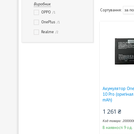
Виробник
OPPO
1
OnePlus
1
Realme
2
Акумулятор One
10 Pro (оригіна
mAh)
1 261 ₴
200000
В наявності 9 од.