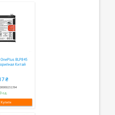
 OnePlus BLP845
(оригінал Китай
17 ₴
00000251394
0 од.
Купити