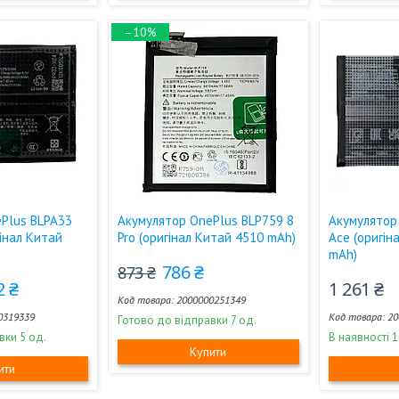
–10%
Plus BLPA33
Акумулятор OnePlus BLP759 8
Акумулятор
гінал Китай
Pro (оригінал Китай 4510 mAh)
Ace (оригін
mAh)
786 ₴
873 ₴
2 ₴
1 261 ₴
2000000251349
0319339
20
Готово до відправки 7 од.
вки 5 од.
В наявності 1
Купити
ити