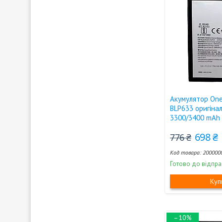
Акумулятор One
BLP633 оригіна
3300/3400 mAh
698 ₴
776 ₴
200000
Готово до відпра
Куп
–10%