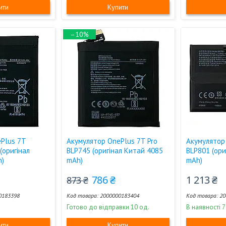
ити
Купити
–10%
Plus 7T
Акумулятор OnePlus 7T Pro
Акумулятор
(оригінал
BLP745 (оригінал Китай 4085
BLP801 (ори
h)
mAh)
mAh)
786 ₴
1 213 ₴
873 ₴
0183398
2000000183404
20
Готово до відправки 10 од.
В наявності 7
ити
Купити