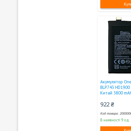
Куп
Акумулятор One
BLP743 HD1900 
Китай 3800 mA
922 ₴
200000
В наявності 9 од.
Куп