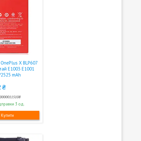
 OnePlus X BLP607
итай E1003 E1001
/2525 mAh
 ₴
00000115108
дправки 3 од.
Купити