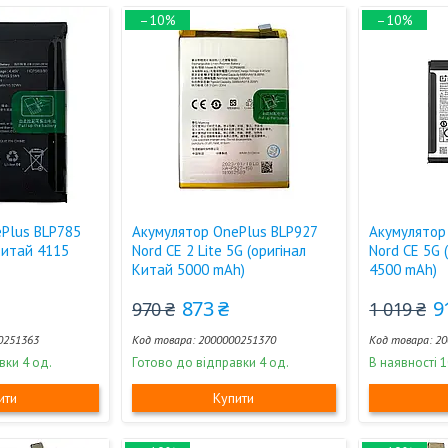
–10%
–10%
Plus BLP785
Акумулятор OnePlus BLP927
Акумулятор
Китай 4115
Nord CE 2 Lite 5G (оригінал
Nord CE 5G 
Китай 5000 mAh)
4500 mAh)
873 ₴
9
970 ₴
1 019 ₴
0251363
2000000251370
20
вки 4 од.
Готово до відправки 4 од.
В наявності 1
ити
Купити