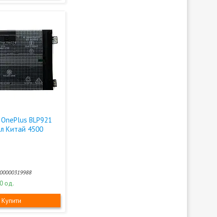
 OnePlus BLP921
ал Китай 4500
00000319988
0 од.
Купити