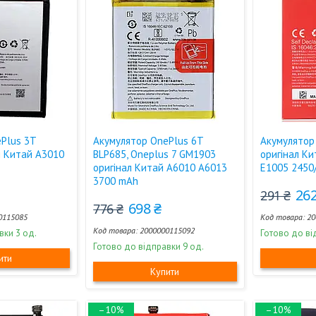
Plus 3T
Акумулятор OnePlus 6T
Акумулятор
л Китай A3010
BLP685, Oneplus 7 GM1903
оригінал К
оригінал Китай A6010 A6013
E1005 2450
3700 mAh
262
291 ₴
698 ₴
776 ₴
0115085
20
2000000115092
вки 3 од.
Готово до ві
Готово до відправки 9 од.
ити
Купити
–10%
–10%