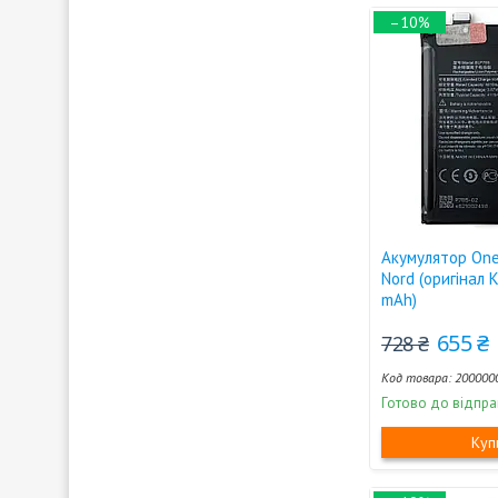
–10%
Акумулятор One
Nord (оригінал 
mAh)
655 ₴
728 ₴
200000
Готово до відпра
Куп