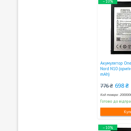
–10%
Акумулятор One
Nord N10 (ориг
mAh)
698 ₴
776 ₴
200000
Готово до відпра
Куп
–10%