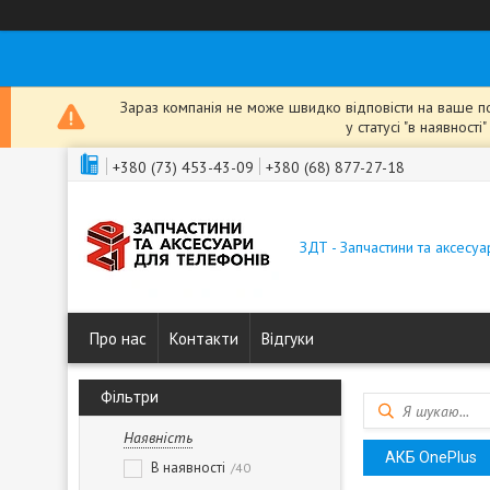
Зараз компанія не може швидко відповісти на ваше пов
у статусі "в наявнос
+380 (73) 453-43-09
+380 (68) 877-27-18
ЗДТ - Запчастини та аксесу
Про нас
Контакти
Відгуки
Фільтри
Наявність
АКБ OnePlus
В наявності
40