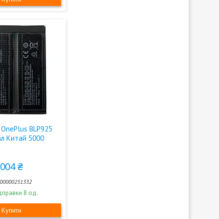
 OnePlus BLP925
ал Китай 5000
 004 ₴
00000251332
дправки 8 од.
Купити