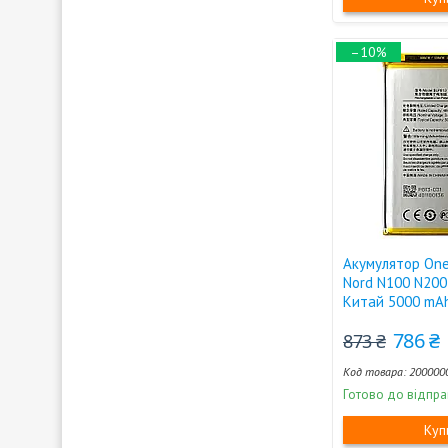
–10%
Акумулятор One
Nord N100 N200 
Китай 5000 mA
786 ₴
873 ₴
200000
Готово до відпра
Куп