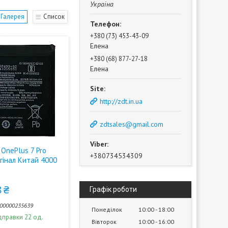
Україна
Галерея
Список
+380 (73) 453-43-09
Елена
+380 (68) 877-27-18
Елена
http://zdt.in.ua
zdtsales@gmail.com
OnePlus 7 Pro
+380734534309
гінал Китай 4000
 ₴
Графік роботи
00000235639
Понеділок
10:00
18:00
дправки 22 од.
Вівторок
10:00
16:00