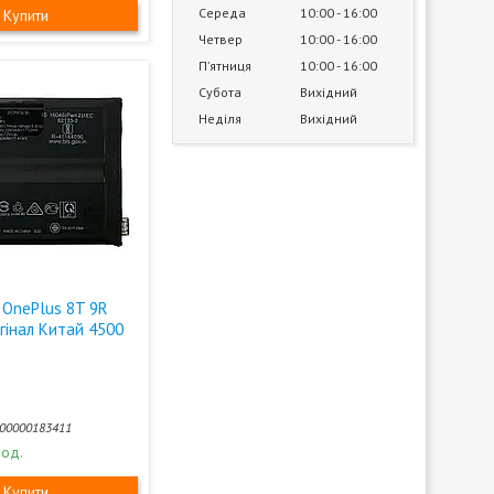
Середа
10:00
16:00
Купити
Четвер
10:00
16:00
Пʼятниця
10:00
16:00
Субота
Вихідний
Неділя
Вихідний
 OnePlus 8T 9R
гінал Китай 4500
00000183411
 од.
Купити