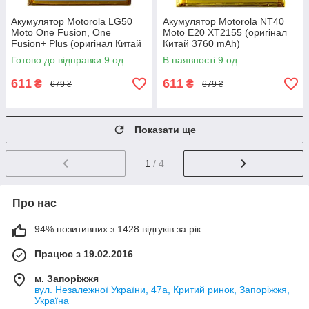
Акумулятор Motorola LG50
Акумулятор Motorola NT40
Moto One Fusion, One
Moto E20 XT2155 (оригінал
Fusion+ Plus (оригінал Китай
Китай 3760 mAh)
4700 mAh)
Готово до відправки 9 од.
В наявності 9 од.
611
611
₴
₴
679 ₴
679 ₴
Показати ще
1
/ 4
Про нас
94% позитивних з 1428 відгуків за рік
Працює з 19.02.2016
м. Запоріжжя
вул. Незалежної України, 47а, Критий ринок, Запоріжжя,
Україна