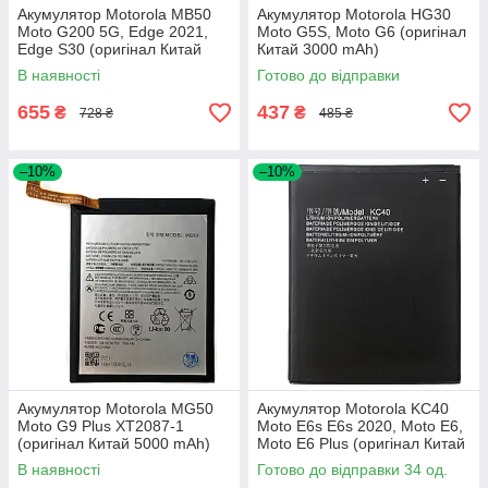
Акумулятор Motorola MB50
Акумулятор Motorola HG30
Moto G200 5G, Edge 2021,
Moto G5S, Moto G6 (оригінал
Edge S30 (оригінал Китай
Китай 3000 mAh)
5000 mAh)
В наявності
Готово до відправки
655
437
₴
₴
728 ₴
485 ₴
–10%
–10%
Акумулятор Motorola MG50
Акумулятор Motorola KC40
Moto G9 Plus XT2087-1
Moto E6s E6s 2020, Moto E6,
(оригінал Китай 5000 mAh)
Moto E6 Plus (оригінал Китай
3000 mAh)
В наявності
Готово до відправки 34 од.