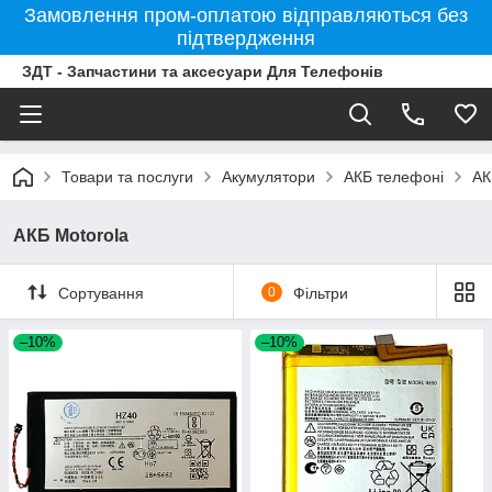
Замовлення пром-оплатою відправляються без
підтвердження
ЗДТ - Запчастини та аксесуари Для Телефонів
Товари та послуги
Акумулятори
АКБ телефоні
АК
АКБ Motorola
Сортування
0
Фільтри
–10%
–10%