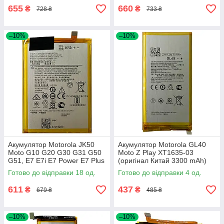
655
660
₴
₴
728 ₴
733 ₴
–10%
–10%
Акумулятор Motorola JK50
Акумулятор Motorola GL40
Moto G10 G20 G30 G31 G50
Moto Z Play XT1635-03
G51, E7 E7i E7 Power E7 Plus
(оригінал Китай 3300 mAh)
E40 E30, G9 Play, G7 Power,
Готово до відправки 18 од.
Готово до відправки 4 од.
One Power, P30 Note
611
437
₴
₴
679 ₴
485 ₴
–10%
–10%