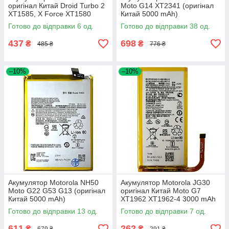
оригінал Китай Droid Turbo 2
Moto G14 XT2341 (оригінал
XT1585, X Force XT1580
Китай 5000 mAh)
3550 mAh
Готово до відправки 6 од.
Готово до відправки 38 од.
437
698
₴
₴
485 ₴
776 ₴
–10%
–10%
Акумулятор Motorola NH50
Акумулятор Motorola JG30
Moto G22 G53 G13 (оригінал
оригінал Китай Moto G7
Китай 5000 mAh)
XT1962 XT1962-4 3000 mAh
Готово до відправки 13 од.
Готово до відправки 7 од.
611
262
₴
₴
679 ₴
291 ₴