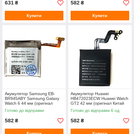
631
582
₴
₴
Купити
Купити
Акумулятор Samsung EB-
Акумулятор Huawei
BR945ABY Samsung Galaxy
HB472023ECW Huawei Watch
Watch 6 44 мм (оригінал
GT2 42 мм (оригінал Китай
Китай 425 mAh)
215 mAh)
Готово до відправки
Готово до відправки 6 од.
582
582
₴
₴
Купити
Купити