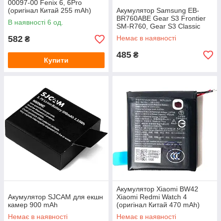
00097-00 Fenix 6, 6Pro
(оригінал Китай 255 mAh)
Акумулятор Samsung EB-
BR760ABE Gear S3 Frontier
В наявності 6 од.
SM-R760, Gear S3 Classic
SM-R770 (оригінал Китай 380
582
Немає в наявності
₴
mAh)
485
₴
Купити
Акумулятор Xiaomi BW42
Акумулятор SJCAM для екшн
Xiaomi Redmi Watch 4
камер 900 mAh
(оригінал Китай 470 mAh)
Немає в наявності
Немає в наявності