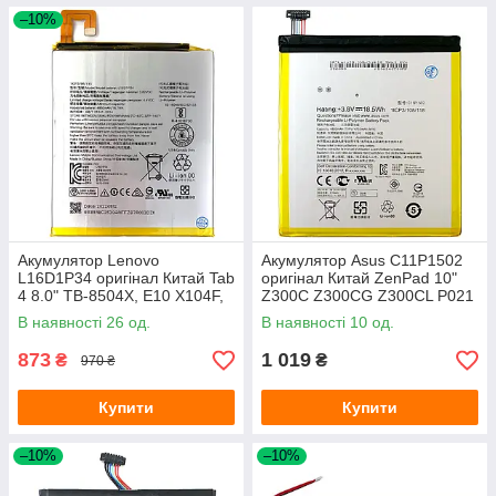
–10%
Акумулятор Lenovo
Акумулятор Asus C11P1502
L16D1P34 оригінал Китай Tab
оригінал Китай ZenPad 10"
4 8.0" TB-8504X, E10 X104F,
Z300C Z300CG Z300CL P021
4 Plus 8704X
4750mAh
В наявності 26 од.
В наявності 10 од.
873
1 019
₴
₴
970 ₴
Купити
Купити
–10%
–10%