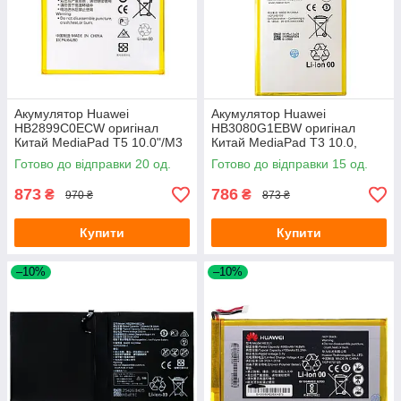
Акумулятор Huawei
Акумулятор Huawei
HB2899C0ECW оригінал
HB3080G1EBW оригінал
Китай MediaPad T5 10.0"/M3
Китай MediaPad T3 10.0,
8.3", MatePad T8/T10s
Mediapad T1 8.0", MediaPad
Готово до відправки 20 од.
Готово до відправки 15 од.
T3 8.0"
873
786
₴
₴
970 ₴
873 ₴
Купити
Купити
–10%
–10%