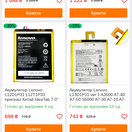
1 048
1 222
₴
₴
1 164 ₴
1 358 ₴
Купити
Купити
–10%
–10%
Акумулятор Lenovo
Акумулятор Lenovo
L12D1P31 L12T1P33
L13D1P31 ver 1 A3500 A7-40
оригінал Китай IdeaTab 7.0"
A7-50 S5000 A7-30 A7-10 A7-
A1000 A3000 A3300 A5000,
20 TB3-710 TB3-730X TB-
Готово до відправки 4 од.
Готово до відправки 14 од.
A7-30 3500 mAh
7304i
698
743
₴
₴
776 ₴
825 ₴
Купити
Купити