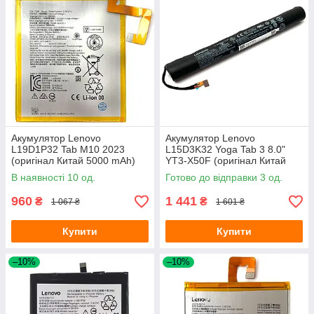
Акумулятор Lenovo
Акумулятор Lenovo
L19D1P32 Tab M10 2023
L15D3K32 Yoga Tab 3 8.0"
(оригінал Китай 5000 mAh)
YT3-X50F (оригінал Китай
8400 mAh)
В наявності 10 од.
Готово до відправки 3 од.
960
1 441
₴
₴
1 067 ₴
1 601 ₴
Купити
Купити
–10%
–10%