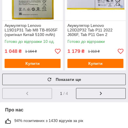
Акумулятор Lenovo
Акумулятор Lenovo
L19D1P31 Tab M8 TB-8505F
L20D2P32 Tab P11 2022
(оригінал Китай 5100 mAh)
J606F, Tab P11 Gen 2
TB350FU, Tab M10 Plus 3rd
Готово до відправки 10 од.
Готово до відправки
Gen TB-125 (Версія 2
оригінал Китай 7700
1 048
1 179
₴
₴
1 164 ₴
1 310 ₴
Купити
Купити
Показати ще
1
/ 4
Про нас
94% позитивних з 1430 відгуків за рік