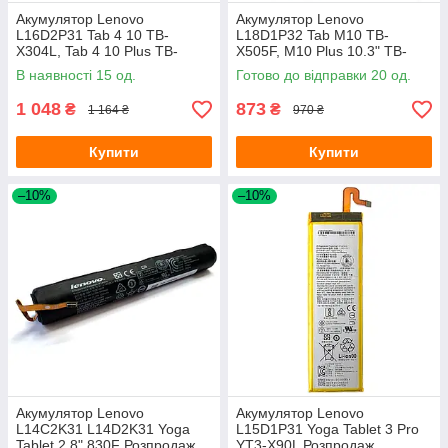
Акумулятор Lenovo
Акумулятор Lenovo
L16D2P31 Tab 4 10 TB-
L18D1P32 Tab M10 TB-
X304L, Tab 4 10 Plus TB-
X505F, M10 Plus 10.3" TB-
X704F, Tab P10 TB-X705
X606F X605L (оригінал Китай
В наявності 15 од.
Готово до відправки 20 од.
(оригінал Китай 7000 mAh)
4850 mAh)
1 048
873
₴
₴
1 164 ₴
970 ₴
Купити
Купити
–10%
–10%
Акумулятор Lenovo
Акумулятор Lenovo
L14C2K31 L14D2K31 Yoga
L15D1P31 Yoga Tablet 3 Pro
Tablet 2 8" 830F Розпродаж
YT3-X90L Розпродаж