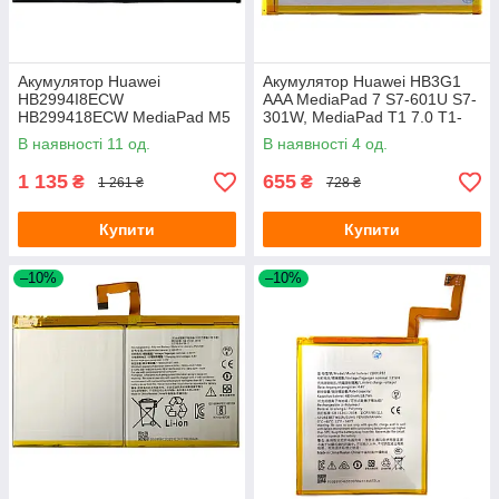
Акумулятор Huawei
Акумулятор Huawei HB3G1
HB2994I8ECW
AAA MediaPad 7 S7-601U S7-
HB299418ECW MediaPad M5
301W, MediaPad T1 7.0 T1-
10.0", MediaPad M6 10.8",
701u, MediaPad T3 7.0 BG2-
В наявності 11 од.
В наявності 4 од.
MediaPad M5 Lite 10.0"
U01 4000 mAh
1 135
655
₴
₴
1 261 ₴
728 ₴
Купити
Купити
–10%
–10%