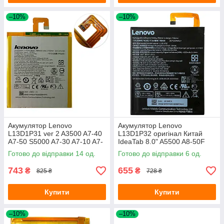
–10%
–10%
Акумулятор Lenovo
Акумулятор Lenovo
L13D1P31 ver 2 A3500 A7-40
L13D1P32 оригінал Китай
A7-50 S5000 A7-30 A7-10 A7-
IdeaTab 8.0" A5500 A8-50F
20 TB3-710 TB3-730X TB-
A8-50 4200mAh
Готово до відправки 14 од.
Готово до відправки 6 од.
7304i
743
655
₴
₴
825 ₴
728 ₴
Купити
Купити
–10%
–10%