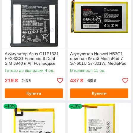
Акумулятор Asus C11P1331
Акумулятор Huawei HB3G1
FE380CG Fonepad 8 Dual
оригінал Китай MediaPad 7
SIM 3948 mAh Розпродаж
S7-601U S7-301W, MediaPad
T1 7.0 T1-701u, MediaPad T3
Готово до відправки 4 од.
В наявності 11 од.
7.0 BG2-U01 4000 mAh
219
437
₴
₴
243 ₴
485 ₴
Купити
Купити
–10%
–10%