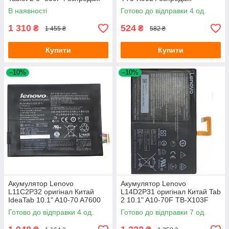
(оригінал Китай 6400 mAh)
(оригінал Китай 4000 mAh)
В наявності
Готово до відправки 4 од.
1 310
524
₴
₴
1 455 ₴
582 ₴
Купити
Купити
–10%
–10%
Акумулятор Lenovo
Акумулятор Lenovo
L11C2P32 оригінал Китай
L14D2P31 оригінал Китай Tab
IdeaTab 10.1" A10-70 A7600
2 10.1" A10-70F TB-X103F
S6000, Tab 2 7.0" A7-10 6340
TAB 2-X30, 7000 mAh
Готово до відправки 4 од.
Готово до відправки 7 од.
mAh