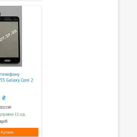
 телефону
55 Galaxy Core 2
 ₴
00219B
дправки 11 од.
здріб
Купити