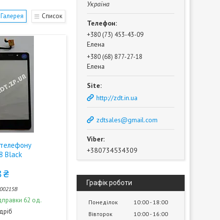
Україна
Галерея
Список
+380 (73) 453-43-09
Елена
+380 (68) 877-27-18
Елена
http://zdt.in.ua
zdtsales@gmail.com
 телефону
+380734534309
8 Black
 ₴
Графік роботи
00215B
дправки 62 од.
Понеділок
10:00
18:00
здріб
Вівторок
10:00
16:00