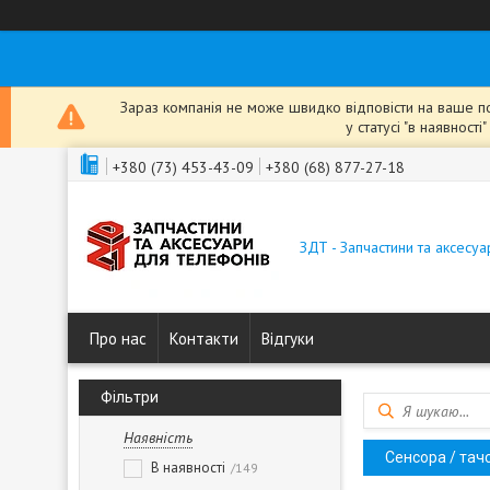
Зараз компанія не може швидко відповісти на ваше пов
у статусі "в наявнос
+380 (73) 453-43-09
+380 (68) 877-27-18
ЗДТ - Запчастини та аксесу
Про нас
Контакти
Відгуки
Фільтри
Наявність
Сенсора / тач
В наявності
149