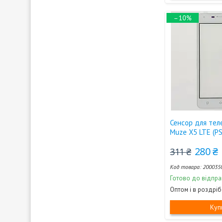
–10%
Сенсор для теле
Muze X5 LTE (P
280 ₴
311 ₴
200035
Готово до відпра
Оптом і в роздріб
Куп