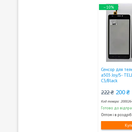
–10%
Сенсор для тел
a503 Joy/S- TEL
C3/Black
200 ₴
222 ₴
200026
Готово до відпра
Оптом і в роздріб
Куп