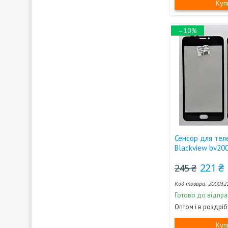
Куп
–10%
Сенсор для те
Blackview bv20
221 ₴
245 ₴
200032
Готово до відпра
Оптом і в роздріб
Куп