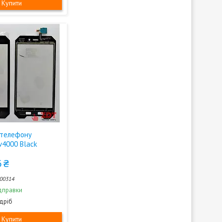
Купити
 телефону
v4000 Black
 ₴
00314
дправки
здріб
Купити