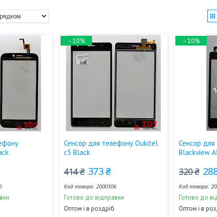
–10%
–10%
лефону
Сенсор для телефону Oukitel
Сенсор для
ack
c5 Black
Blackview A
373 ₴
288
414 ₴
320 ₴
0
2000306
20
вки
Готово до відправки
Готово до ві
Оптом і в роздріб
Оптом і в ро