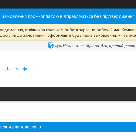
Замовлення пром-оплатою відправляються без підтвердження
ідомлення, оскільки за графіком роботи зараз не робочий час. Компанія
ті" доступні до замовлення, оформляйте будь ласка замовлення, ми зв'я
вул. Незалежної України, 47а, Критий ринок
ари Для Телефонів
скріни для телефонів