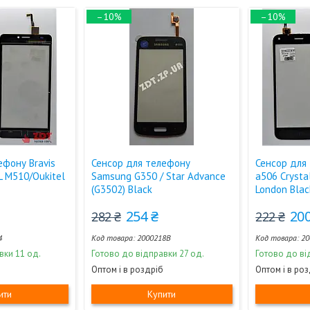
–10%
–10%
ефону Bravis
Сенсор для телефону
Сенсор для 
L M510/Oukitel
Samsung G350 / Star Advance
a506 Crysta
(G3502) Black
London Blac
254 ₴
200
282 ₴
222 ₴
4
2000218B
20
вки 11 од.
Готово до відправки 27 од.
Готово до ві
Оптом і в роздріб
Оптом і в ро
ити
Купити