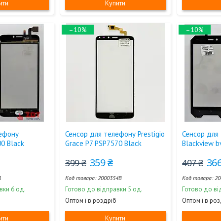
ити
Купити
–10%
–10%
лефону
Сенсор для телефону Prestigio
Сенсор для
00 Black
Grace P7 PSP7570 Black
Blackview b
359 ₴
366
399 ₴
407 ₴
1
2000354B
20
вки 6 од.
Готово до відправки 5 од.
Готово до ві
Оптом і в роздріб
Оптом і в ро
ити
Купити