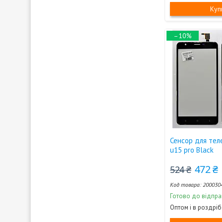
Куп
–10%
Сенсор для тел
u15 pro Black
472 ₴
524 ₴
200030
Готово до відпра
Оптом і в роздріб