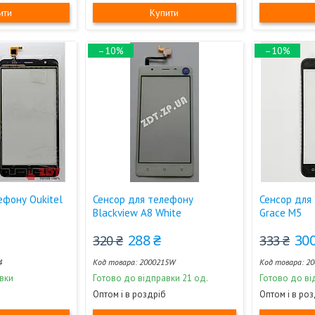
ити
Купити
–10%
–10%
ефону Oukitel
Сенсор для телефону
Сенсор для 
Blackview A8 White
Grace M5
288 ₴
300
320 ₴
333 ₴
4
2000215W
20
вки
Готово до відправки 21 од.
Готово до ві
Оптом і в роздріб
Оптом і в ро