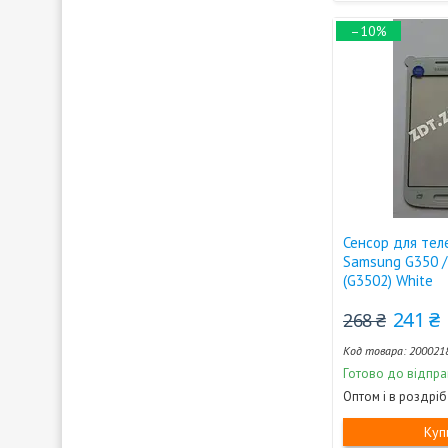
–10%
Сенсор для те
Samsung G350 /
(G3502) White
241 ₴
268 ₴
200021
Готово до відпра
Оптом і в роздріб
Куп