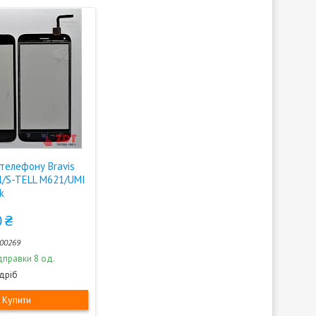
телефону Bravis
l/S-TELL M621/UMI
k
 ₴
00269
дправки 8 од.
здріб
Купити