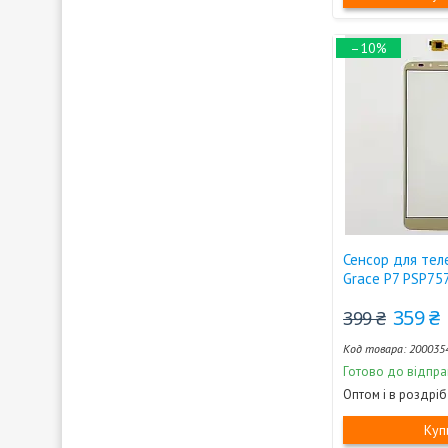
–10%
Сенсор для теле
Grace P7 PSP75
359 ₴
399 ₴
200035
Готово до відпра
Оптом і в роздріб
Куп