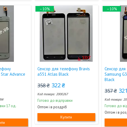
–10%
–10%
лефону
Сенсор для телефону Bravis
Сенсор для
 Star Advance
a551 Atlas Black
Samsung G3
Black
322 ₴
358 ₴
321
357 ₴
2000267
8W
20
Готово до відправки
вки 17 од.
Готово до ві
Оптом і в роздріб
Оптом і в ро
Купити
ити