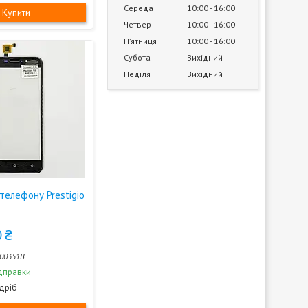
Середа
10:00
16:00
Купити
Четвер
10:00
16:00
Пʼятниця
10:00
16:00
Субота
Вихідний
Неділя
Вихідний
телефону Prestigio
 ₴
00351B
дправки
здріб