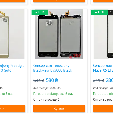
–10%
–10%
фону Prestigio
Сенсор для телефону
Сенсор для 
70 Gold
Blackview bv5000 Black
Muze X5 LTE
580 ₴
280
644 ₴
311 ₴
4G
2000315
20
вки 3 од.
Готово до відправки 6 од.
Готово до ві
Оптом і в роздріб
Оптом і в ро
ити
Купити