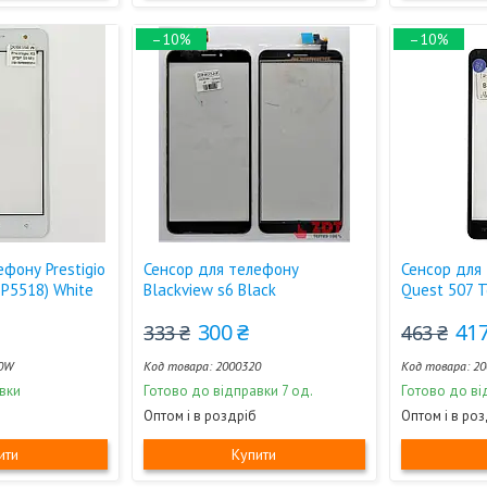
–10%
–10%
фону Prestigio
Сенсор для телефону
Сенсор для
SP5518) White
Blackview s6 Black
Quest 507 
300 ₴
417
333 ₴
463 ₴
0W
2000320
20
вки
Готово до відправки 7 од.
Готово до ві
Оптом і в роздріб
Оптом і в ро
ити
Купити