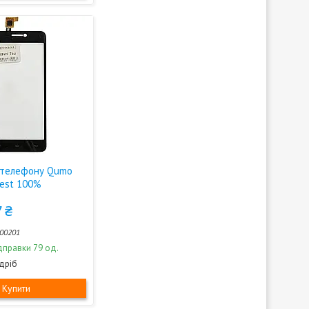
 телефону Qumo
Test 100%
 ₴
00201
дправки 79 од.
здріб
Купити