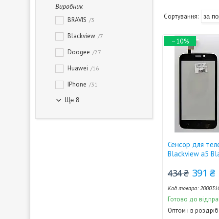
Виробник
BRAVIS
3
Blackview
7
–10%
Doogee
27
Huawei
16
IPhone
31
Ще 8
Сенсор для те
Blackview a5 Bl
391 ₴
434 ₴
200031
Готово до відпра
Оптом і в роздріб