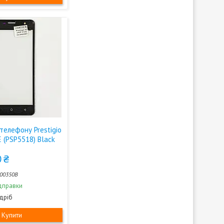
телефону Prestigio
 (PSP5518) Black
 ₴
00350B
дправки
здріб
Купити