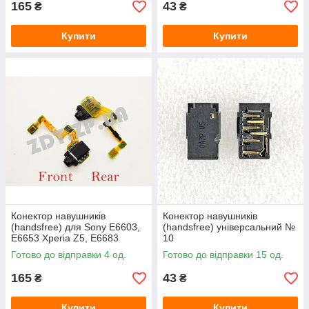
165
43
₴
₴
Купити
Купити
Конектор навушників
Конектор навушників
(handsfree) для Sony E6603,
(handsfree) універсальний №
E6653 Xperia Z5, E6683
10
Готово до відправки 4 од.
Готово до відправки 15 од.
165
43
₴
₴
Купити
Купити