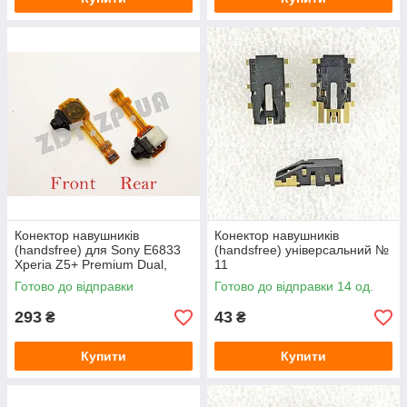
Конектор навушників
Конектор навушників
(handsfree) для Sony E6833
(handsfree) універсальний №
Xperia Z5+ Premium Dual,
11
E6853
Готово до відправки
Готово до відправки 14 од.
293
43
₴
₴
Купити
Купити