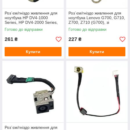
Роз`єм/гніздо живлення для
Роз`єм/гніздо живлення для
ноутбука HP DV4-1000
ноутбука Lenovo G700, G710,
Series, HP DV4-2000 Series,
Z700, Z710 (G700), зі
Compaq CQ40, Compaq
шлейфом
Готово до відправки
Готово до відправки
CQ45, HP G40, HP G45, HP
(7.4*5.0)
261
227
₴
₴
Купити
Купити
Роз`єм/гніздо живлення для