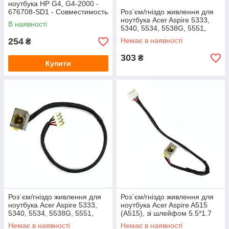
ноутбука HP G4, G4-2000 -
676708-SD1 - Совместимость
Роз`єм/гніздо живлення для
P/N: 676708-SD1, 676708-
ноутбука Acer Aspire 5333,
В наявності
FD1, 676708-TD1,
5340, 5534, 5538G, 5551,
5733, 5750, 7739 (5551), зі
254
Немає в наявності
₴
шлейфом
303
₴
Купити
Роз`єм/гніздо живлення для
Роз`єм/гніздо живлення для
ноутбука Acer Aspire 5333,
ноутбука Acer Aspire A515
5340, 5534, 5538G, 5551,
(A515), зі шлейфом 5.5*1.7
5733, 5750, 7739 (7739), зі
Немає в наявності
Немає в наявності