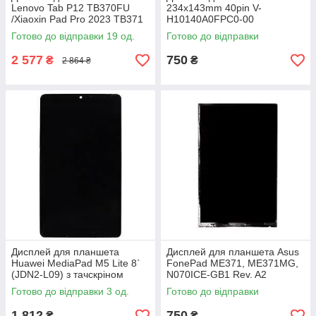
Lenovo Tab P12 TB370FU
234x143mm 40pin V-
/Xiaoxin Pad Pro 2023 TB371
H10140A0FPC0-00
(12.7") з тачскріном Black
Готово до відправки 19 од.
Готово до відправки
2 577
750
₴
₴
2 864 ₴
Дисплей для планшета
Дисплей для планшета Asus
Huawei MediaPad M5 Lite 8`
FonePad ME371, ME371MG,
(JDN2-L09) з тачскріном
N070ICE-GB1 Rev. A2
Black
Готово до відправки 3 од.
Готово до відправки
1 812
750
₴
₴