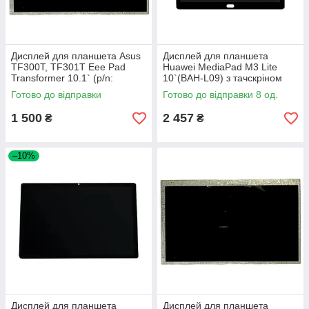
Дисплей для планшета Asus
Дисплей для планшета
TF300T, TF301T Eee Pad
Huawei MediaPad M3 Lite
Transformer 10.1` (p/n:
10`(BAH-L09) з тачскріном
N101ICG-L21,
Black
Готово до відправки
Готово до відправки 8 од.
HSD101PWW1)
1 500
2 457
₴
₴
–10%
Дисплей для планшета
Дисплей для планшета