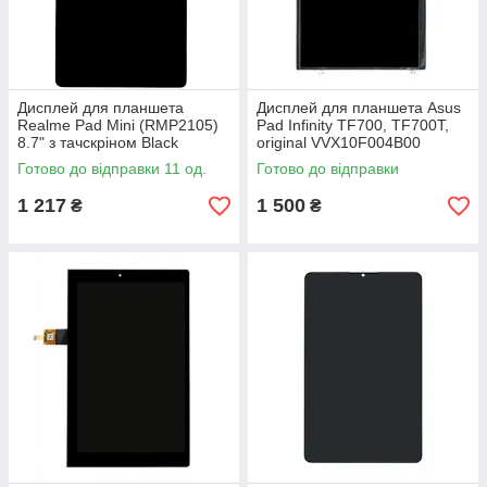
Дисплей для планшета
Дисплей для планшета Asus
Realme Pad Mini (RMP2105)
Pad Infinity TF700, TF700T,
8.7" з тачскріном Black
original VVX10F004B00
Готово до відправки 11 од.
Готово до відправки
1 217
1 500
₴
₴