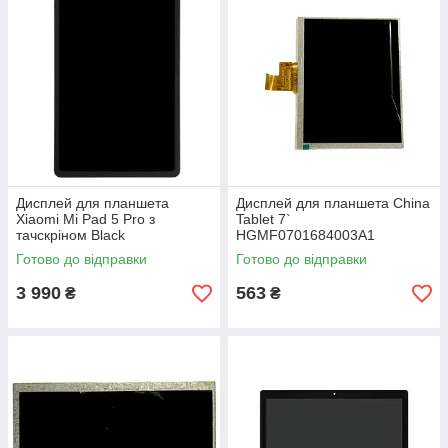
Дисплей для планшета
Дисплей для планшета China
Xiaomi Mi Pad 5 Pro з
Tablet 7`
тачскріном Black
HGMF0701684003A1
163X97мм 40pin 1024x600
Готово до відправки
Готово до відправки
3 990
563
₴
₴