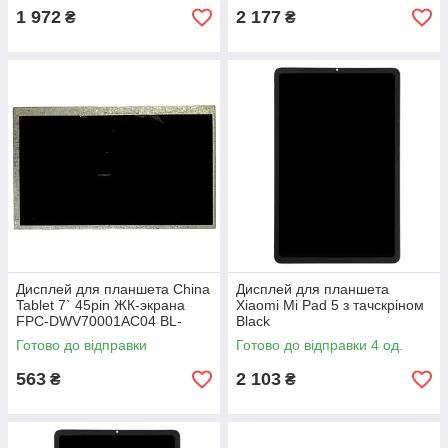
1 972
2 177
₴
₴
Дисплей для планшета China
Дисплей для планшета
Tablet 7` 45pin ЖК-экрана
Xiaomi Mi Pad 5 з тачскріном
FPC-DWV70001AC04 BL-
Black
DWV70001AC00 fpc-
Готово до відправки
Готово до відправки 4 од.
dwv70001ac04
563
2 103
₴
₴