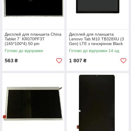
Дисплей для планшета China
Дисплей для планшета
Tablet 7` KR070PF3T
Lenovo Tab M10 TB328XU (3
(165*100*4) 50 pin
Gen) LTE з тачскріном Black
Готово до відправки
Готово до відправки 14 од.
563
1 807
₴
₴