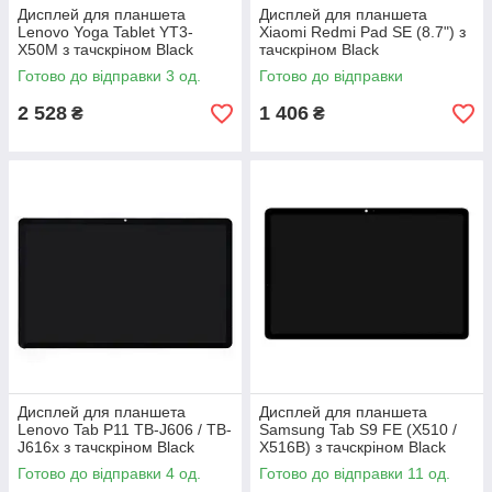
Дисплей для планшета
Дисплей для планшета
Lenovo Yoga Tablet YT3-
Xiaomi Redmi Pad SE (8.7") з
X50M з тачскріном Black
тачскріном Black
Готово до відправки 3 од.
Готово до відправки
2 528
1 406
₴
₴
Дисплей для планшета
Дисплей для планшета
Lenovo Tab P11 TB-J606 / TB-
Samsung Tab S9 FE (X510 /
J616x з тачскріном Black
X516B) з тачскріном Black
Готово до відправки 4 од.
Готово до відправки 11 од.