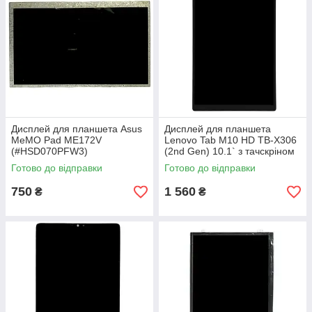
Дисплей для планшета Asus
Дисплей для планшета
MeMO Pad ME172V
Lenovo Tab M10 HD TB-X306
(#HSD070PFW3)
(2nd Gen) 10.1` з тачскріном
Black
Готово до відправки
Готово до відправки
750
1 560
₴
₴